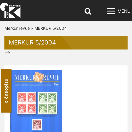
MENU
Merkur revue
»
MERKUR 5/2004
MERKUR 5/2004
-->
o časopisu