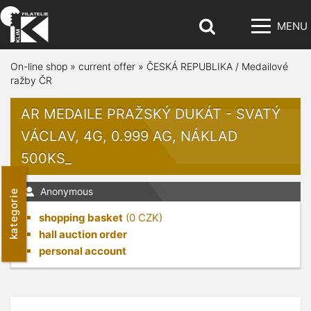
MENU
On-line shop
»
current offer
»
ČESKÁ REPUBLIKA / Medailové
ražby ČR
AR MEDAILE PRAŽSKÝ DUKÁT - SVATÝ
VÁCLAV, 4G, 0.999 AG, NÁKLAD
500KS_
Anonymous
kategorie
shopping basket
(
0
CZK)
hall auction order
personal account