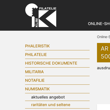
ONLINE-SH
Online-
PHALERISTIK
AR
PHILATELIE
50
HISTORISCHE DOKUMENTE
ausdr
MILITARIA
NOTAFILIE
NUMISMATIK
aktuelles angebot
raritäten und seltene