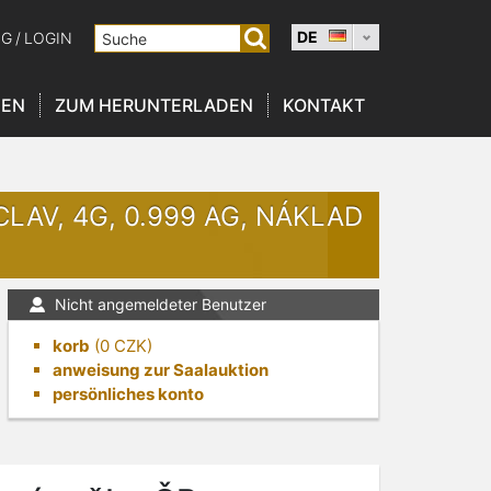
DE
NG
/
LOGIN
NEN
ZUM HERUNTERLADEN
KONTAKT
LAV, 4G, 0.999 AG, NÁKLAD
Nicht angemeldeter Benutzer
korb
(
0
CZK)
anweisung zur Saalauktion
persönliches konto