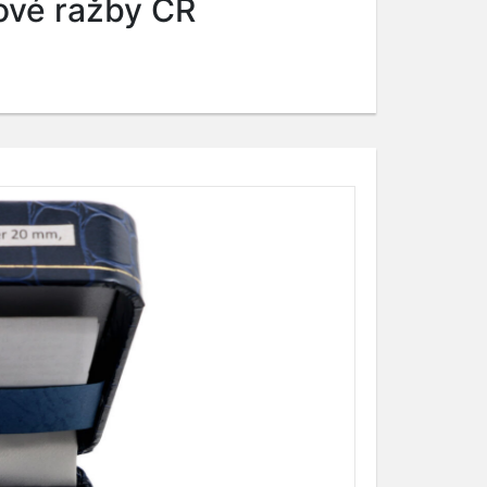
ové ražby ČR