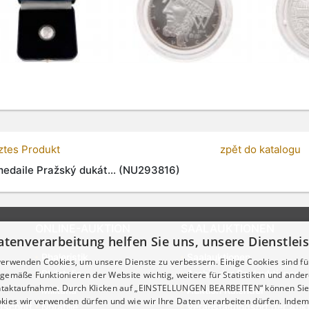
tztes Produkt
zpět do katalogu
edaile Pražský dukát... (NU293816)
ONLINE-AUKTION
SAALAUKTIONEN
atenverarbeitung helfen Sie uns, unsere Dienstle
Phaleristik
Saalauktionen
verwenden Cookies, um unsere Dienste zu verbessern. Einige Cookies sind fü
Philatelie
Archiv der Saalauktionen
emäße Funktionieren der Website wichtig, weitere für Statistiken und ander
ontaktaufnahme. Durch Klicken auf „EINSTELLUNGEN BEARBEITEN“ können Sie
Militaria
Auktion Kalender
kies wir verwenden dürfen und wie wir Ihre Daten verarbeiten dürfen. Indem 
tschrift
Notafilie
Veranstaltungsort der Auk