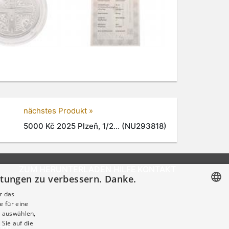
nächstes Produkt »
5000 Kč 2025 Plzeň, 1/2... (NU293818)
ZUM HERUNTERLADEN
HILFE
KONTAKT
istungen zu verbessern. Danke.
r das
e für eine
CZECH
 auswählen,
GERMAN
Sie auf die
tion