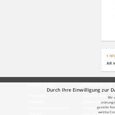
« le
AR m
ONLINE-SHOP
MERKUR REVUE
Durch Ihre Einwilligung zur D
Phaleristik
aktuell nummer
Wir 
Philatelie
altere nummeren
ordnungsg
gezielte K
Historische Dokumente
magazin bestellen
welche Coo
Militaria
Geschichte der Zei