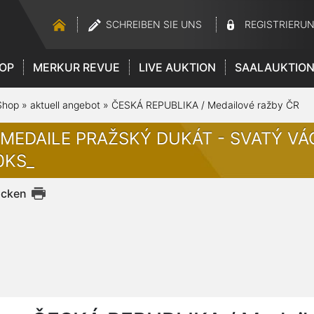
SCHREIBEN SIE UNS
REGISTRIERU
OP
MERKUR REVUE
LIVE AUKTION
SAALAUKTIO
Shop
»
aktuell angebot
»
ČESKÁ REPUBLIKA / Medailové ražby ČR
 MEDAILE PRAŽSKÝ DUKÁT - SVATÝ VÁC
0KS_
ucken