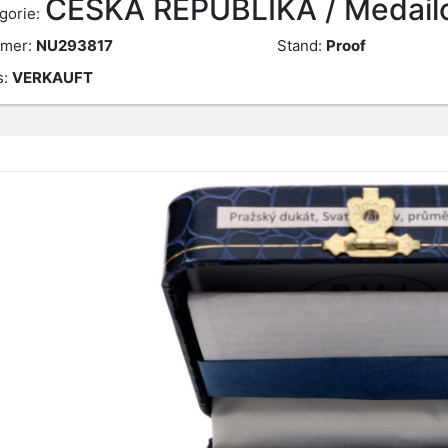
ČESKÁ REPUBLIKA / Medail
gorie:
mer:
NU293817
Stand:
Proof
s:
VERKAUFT