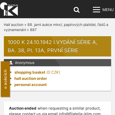
MENU
Hall auction
»
88. jarní aukce mincí, papírových platidel, řádů a
vyznamenání
»
887
1000 K 24.10.1942 I.VYDÁNÍ SÉRIE A,
BA. 38, PI. 13A, PRVNÍ SÉRIE
Anonymous
o aukcích
shopping basket
(
0
CZK)
hall auction order
personal account
Auction ended
when requesting a similar product,
please contact us via email
info@filatelie-klim.com