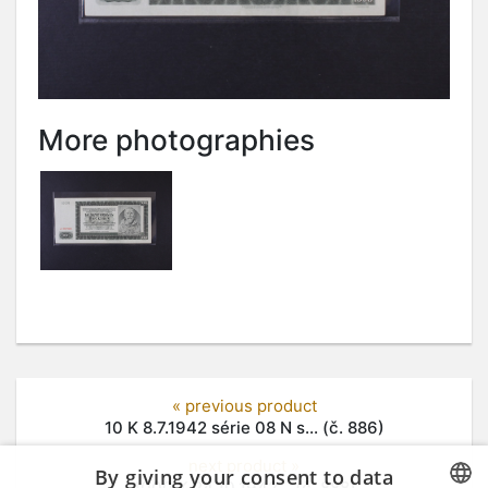
More photographies
« previous product
10 K 8.7.1942 série 08 N s... (č. 886)
next product »
By giving your consent to data
1000 K 24.10.1942... (č. 888)