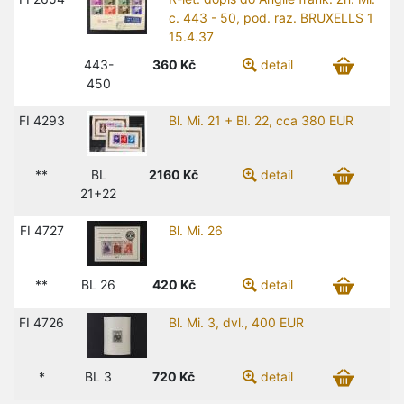
c. 443 - 50, pod. raz. BRUXELLS 1
15.4.37
443-
360
Kč
detail
450
FI 4293
Bl. Mi. 21 + Bl. 22, cca 380 EUR
**
BL
2160
Kč
detail
21+22
FI 4727
Bl. Mi. 26
**
BL 26
420
Kč
detail
FI 4726
Bl. Mi. 3, dvl., 400 EUR
*
BL 3
720
Kč
detail