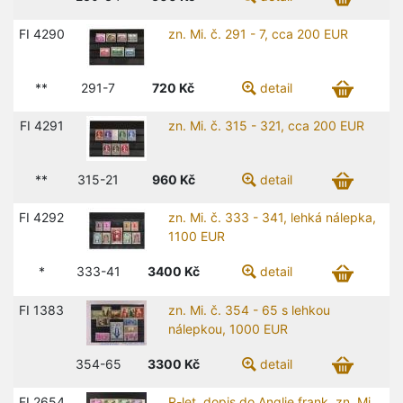
FI 4290
zn. Mi. č. 291 - 7, cca 200 EUR
**
291-7
720
Kč
detail
FI 4291
zn. Mi. č. 315 - 321, cca 200 EUR
**
315-21
960
Kč
detail
FI 4292
zn. Mi. č. 333 - 341, lehká nálepka,
1100 EUR
*
333-41
3400
Kč
detail
FI 1383
zn. Mi. č. 354 - 65 s lehkou
nálepkou, 1000 EUR
354-65
3300
Kč
detail
FI 2654
R-let. dopis do Anglie frank. zn. Mi.