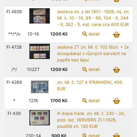
FI 4926
sestava zn. z let 1851 -1929, mj. zn.
Mi. č. 10 - 16, 89 - 99, 104 - 6, 244
- 9, 262 - 5, kat. cena cca 600 EUR
**/*/o
10-16
1200
Kč
detail
FI 4728
sestava ZT zn. Mi. č. 102 (6zn. + 2x
dvoupáska) v různých barvách na
papíře bez lepu
/*/
102ZT
1200
Kč
detail
FI 4289
zn. Mi. č. 127 A (FRANKEN), 400
EUR
*
127A
1700
Kč
detail
FI 439
R-dopis frank. zn. Mi. č. 230 - 34,
pod. raz. VERVIERS 21.1.1928,
použité zn. 120 EUR
230-34
500
Kč
detail