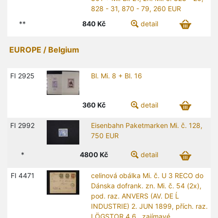
828 - 31, 870 - 79, 260 EUR
**
840
Kč
detail
EUROPE / Belgium
FI 2925
Bl. Mi. 8 + Bl. 16
360
Kč
detail
FI 2992
Eisenbahn Paketmarken Mi. č. 128,
750 EUR
*
4800
Kč
detail
FI 4471
celinová obálka Mi. č. U 3 RECO do
Dánska dofrank. zn. Mi. č. 54 (2x),
pod. raz. ANVERS (AV. DE Ĺ
INDUSTRIE) 2. JUN 1899, přích. raz.
LÖGSTOR 4.6., zajímavé