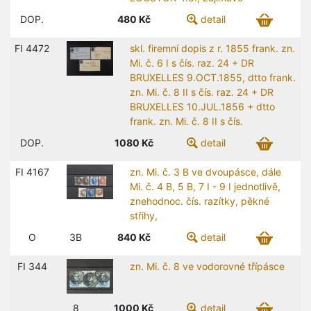
DOP.
480
Kč
detail
FI 4472
skl. firemní dopis z r. 1855 frank. zn.
Mi. č. 6 I s čís. raz. 24 + DR
BRUXELLES 9.OCT.1855, dtto frank.
zn. Mi. č. 8 II s čís. raz. 24 + DR
BRUXELLES 10.JUL.1856 + dtto
frank. zn. Mi. č. 8 II s čís.
DOP.
1080
Kč
detail
FI 4167
zn. Mi. č. 3 B ve dvoupásce, dále
Mi. č. 4 B, 5 B, 7 I - 9 I jednotlivě,
znehodnoc. čís. razítky, pěkné
střihy,
O
3B
840
Kč
detail
FI 344
zn. Mi. č. 8 ve vodorovné třípásce
8
1000
Kč
detail