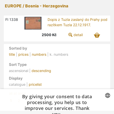
EUROPE / Bosnia - Herzegovina
FI 1338
Dopis z Tuzla zaslaný do Prahy pod
razítkem Tuzla 22.12.1917.
2500
Kč
detail
Sorted by
title
|
prices
|
numbers
| k. numbers
Sort Type
ascensional |
descending
Display
catalogue |
pricelist
all at once
By giving your consent to data
1
2
3
4
5
next »
processing, you help us to
improve our services. Thank
CZECH