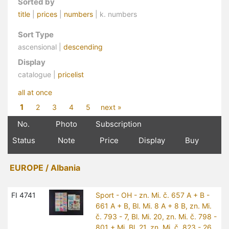
Sorted by
title
|
prices
|
numbers
| k. numbers
Sort Type
ascensional |
descending
Display
catalogue |
pricelist
all at once
1
2
3
4
5
next »
No.
Photo
Subscription
Status
Note
Price
Display
Buy
EUROPE / Albania
FI 4741
Sport - OH - zn. Mi. č. 657 A + B -
661 A + B, Bl. Mi. 8 A + 8 B, zn. Mi.
č. 793 - 7, Bl. Mi. 20, zn. Mi. č. 798 -
801 + Mi. Bl. 21, zn. Mi. č. 823 - 26,