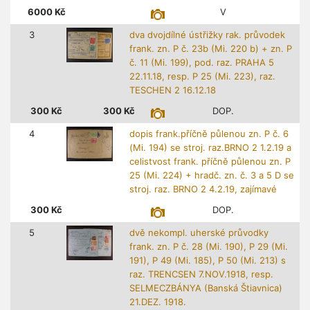
6000
Kč
V
3
dva dvojdílné ústřižky rak. průvodek
frank. zn. P č. 23b (Mi. 220 b) + zn. P
č. 11 (Mi. 199), pod. raz. PRAHA 5
22.11.18, resp. P 25 (Mi. 223), raz.
TESCHEN 2 16.12.18
300
Kč
300
Kč
DOP.
4
dopis frank.příčně půlenou zn. P č. 6
(Mi. 194) se stroj. raz.BRNO 2 1.2.19 a
celistvost frank. příčně půlenou zn. P
25 (Mi. 224) + hradč. zn. č. 3 a 5 D se
stroj. raz. BRNO 2 4.2.19, zajímavé
300
Kč
DOP.
5
dvě nekompl. uherské průvodky
frank. zn. P č. 28 (Mi. 190), P 29 (Mi.
191), P 49 (Mi. 185), P 50 (Mi. 213) s
raz. TRENCSEN 7.NOV.1918, resp.
SELMECZBÁNYA (Banská Štiavnica)
21.DEZ. 1918.