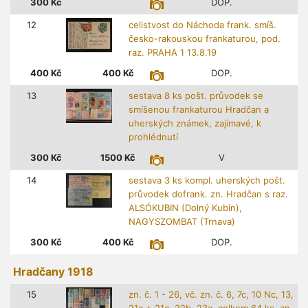
300
Kč
DOP.
12
celistvost do Náchoda frank. smíš.
česko-rakouskou frankaturou, pod.
raz. PRAHA 1 13.8.19
400
Kč
400
Kč
DOP.
13
sestava 8 ks pošt. průvodek se
smíšenou frankaturou Hradčan a
uherských známek, zajímavé, k
prohlédnutí
300
Kč
1500
Kč
V
14
sestava 3 ks kompl. uherských pošt.
průvodek dofrank. zn. Hradčan s raz.
ALSÓKUBIN (Dolný Kubín),
NAGYSZOMBAT (Trnava)
300
Kč
400
Kč
DOP.
Hradčany 1918
15
zn. č. 1 - 26, vč. zn. č. 6, 7c, 10 Nc, 13,