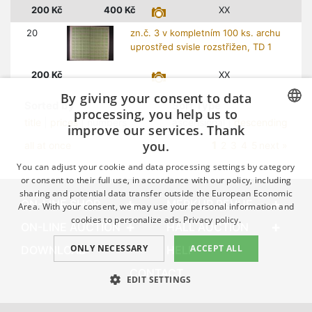
200
Kč
400
Kč
XX
20
zn.č. 3 v kompletním 100 ks. archu
uprostřed svisle rozstřižen, TD 1
200
Kč
XX
By giving your consent to data
Sorted by
Sort Type
processing, you help us to
title
|
prices
| numbers
ascensional |
descending
improve our services. Thank
CZECH
you.
1
all at once
2
3
4
5
next »
GERMAN
You can adjust your cookie and data processing settings by category
ENGLISH
or consent to their full use, in accordance with our policy, including
sharing and potential data transfer outside the European Economic
ON-LINE SHOP
MERKUR REVUE
Area. With your consent, we may use your personal information and
cookies to personalize ads.
Privacy policy.
ON-LINE AUCTION
HALL AUCTION
ONLY NECESSARY
ACCEPT ALL
DOWNLOAD
HELP
CONTACT
EDIT SETTINGS
© 1989 – 2026 Filatelie-Klim.com
NECESSARY
PERFORMANCE