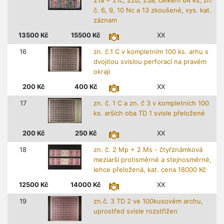
21a + 21c, 22b, 23a, celkem 64 ks, zn.
č. 6, 9, 10 Nc a 13 zkoušené, vys. kat.
záznam
13500
Kč
15500
Kč
XX
16
zn. č.1 C v kompletním 100 ks. arhu s
dvojitou svislou perforací na pravém
okraji
200
Kč
400
Kč
XX
17
zn. č. 1 C a zn. č 3 v kompletních 100
ks. arších oba TD 1 svisle přeložené
200
Kč
250
Kč
XX
18
zn. č. 2 Mp + 2 Ms - čtyřznámková
meziarší protisměrné a stejnosměrné,
lehce přeložená, kat. cena 18000 Kč
12500
Kč
14000
Kč
XX
19
zn.č. 3 TD 2 ve 100kusovém archu,
uprostřed svisle rozstřižen