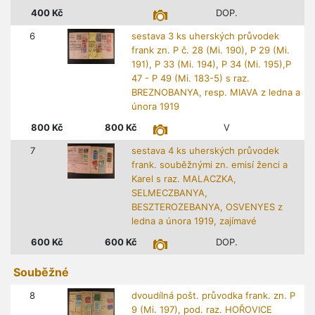
400
Kč
DOP.
6
sestava 3 ks uherských průvodek
frank zn. P č. 28 (Mi. 190), P 29 (Mi.
191), P 33 (Mi. 194), P 34 (Mi. 195),P
47 - P 49 (Mi. 183-5) s raz.
BREZNOBANYA, resp. MIAVA z ledna a
února 1919
800
Kč
800
Kč
V
7
sestava 4 ks uherských průvodek
frank. souběžnými zn. emisí ženci a
Karel s raz. MALACZKA,
SELMECZBANYA,
BESZTEROZEBANYA, OSVENYES z
ledna a února 1919, zajímavé
600
Kč
600
Kč
DOP.
Souběžné
8
dvoudílná pošt. průvodka frank. zn. P
9 (Mi. 197), pod. raz. HOŘOVICE