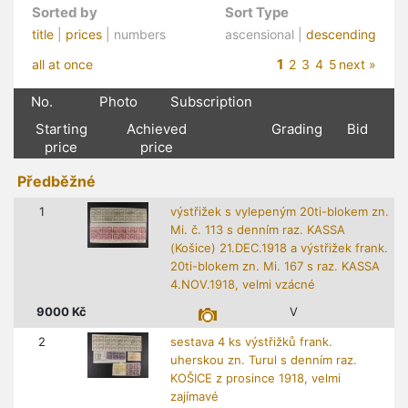
Sorted by
Sort Type
title
|
prices
| numbers
ascensional |
descending
1
all at once
2
3
4
5
next »
No.
Photo
Subscription
Starting
Achieved
Grading
Bid
price
price
Předběžné
1
výstřižek s vylepeným 20ti-blokem zn.
Mi. č. 113 s denním raz. KASSA
(Košice) 21.DEC.1918 a výstřižek frank.
20ti-blokem zn. Mi. 167 s raz. KASSA
4.NOV.1918, velmi vzácné
9000
Kč
V
2
sestava 4 ks výstřižků frank.
uherskou zn. Turul s denním raz.
KOŠICE z prosince 1918, velmi
zajímavé