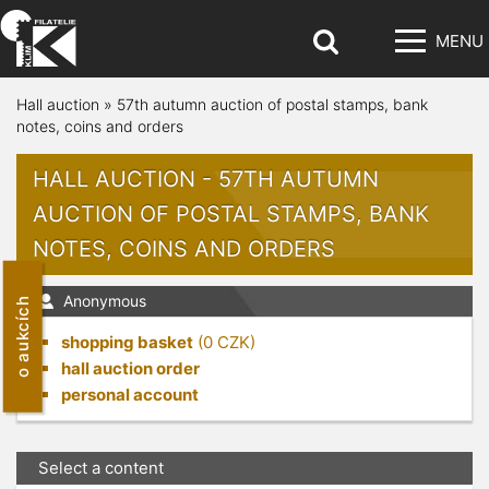
MENU
Hall auction
»
57th autumn auction of postal stamps, bank
notes, coins and orders
HALL AUCTION - 57TH AUTUMN
AUCTION OF POSTAL STAMPS, BANK
NOTES, COINS AND ORDERS
Anonymous
o aukcích
shopping basket
(
0
CZK)
hall auction order
personal account
Select a content