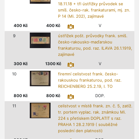
18.11.18 + tři ústřižky průvodek se
smíš. česko-rak. frankaturami, mj. zn.
P 14 (Mi. 202), zajímavé
400
Kč
400
Kč
V
9
ústřižek pošt. průvodky frank. smíš.
česko-rakousko-maďarskou
frankaturou, pod. raz. ILAVA 26.1.1919,
zajímavé
300
Kč
1300
Kč
V
10
firemní celistvost frank. česko-
rakouskou frankaturou, pod. raz.
REICHENBERG 25.2.19, I. TO
800
Kč
800
Kč
DOP.
11
celistvost v místě frank. zn. č. 5, zatíž.
tr. portem vyplac. rak. známkou Mi.
224 s přetiskem DOPLATIT s raz.
PRAHA 1 28.2.1919 ( souběžné
poslední den platnosti)