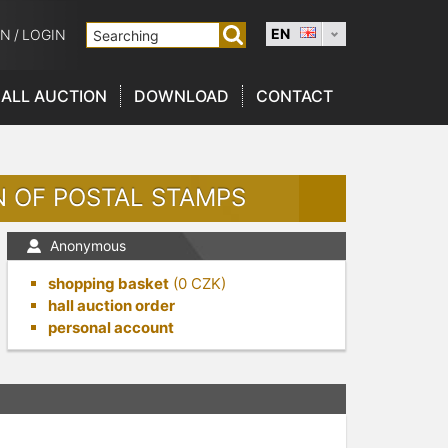
EN
ON
/
LOGIN
ALL AUCTION
DOWNLOAD
CONTACT
N OF POSTAL STAMPS
Anonymous
shopping basket
(
0
CZK)
hall auction order
personal account