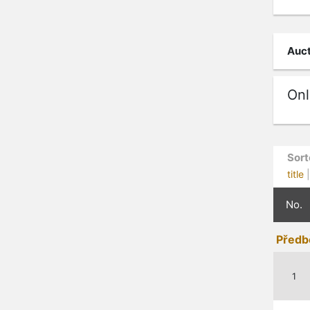
Auct
Onl
Sort
title
No.
Předb
1