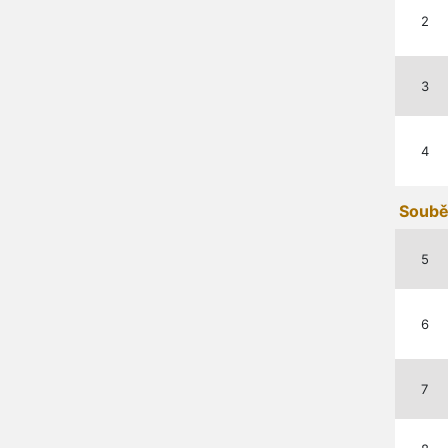
2
3
4
Soubě
5
6
7