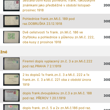
Sestava osmi kusů pohlednic frank. rakouskými
známkami jako předběžné v období listopad-
200
prosinec 1918
Pohlednice frank.zn.Mi.č. 189 pod
30
raz.DOBRUŠKA 23.12.1918
Dvě celistvosti 1x frank. zn.Mi.č. 186 ve
čtyřbloku a pohlednice s půlenou zn.Mi.č. 222,
30
oba kusy z prosince 1918
žné
Firemní dopis vyplacený zn.č. 3 a zn.Mi.č.222
30
pod raz.PRAHA 7 2.1.1919
2 ks dopisů 1x frank.zn.č. 3 a Mi.č. 222 a 1x
frank.zn. č. 3 a Mi.č. 221 oba z období února
30
1919
dopis frank.dvoupáskou zn.č.3 a zn.Mi.č. 188
30
pod raz. PŘEROV 1 20.1.1919
dopis frank. zn.č. 5 a 2x zn.Mi.č.186 pod raz.