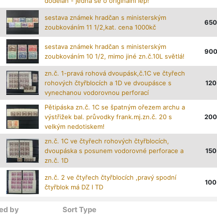
dodělán - jedná se o originální lep!
sestava známek hradčan s ministerským
650
zoubkováním 11 1/2,kat. cena 1000kč
sestava známek hradčan s ministerským
90
zoubkováním 10 1/2, mimo jiné zn.č.10L světlá!
zn.č. 1-pravá rohová dvoupásk,č.1C ve čtyřech
rohových čtyřblocích a 1D ve dvoupásce s
120
vynechanou vodorovnou perforací
Pětipáska zn.č. 1C se špatným ořezem archu a
výstřižek bal. průvodky frank.mj.zn.č. 20 s
200
velkým nedotiskem!
zn.č. 1C ve čtyřech rohových čtyřblocích,
dvoupáska s posunem vodorovné perforace a
150
zn.č. 1D
zn.č. 2 ve čtyřech čtyřblocích ,pravý spodní
100
čtyřblok má DZ I TD
ed by
Sort Type