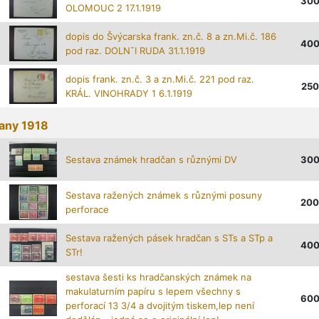
30
OLOMOUC 2 17.1.1919
dopis do Švýcarska frank. zn.č. 8 a zn.Mi.č. 186
40
pod raz. DOLNˇI RUDA 31.1.1919
dopis frank. zn.č. 3 a zn.Mi.č. 221 pod raz.
250
KRÁL. VINOHRADY 1 6.1.1919
any 1918
Sestava známek hradčan s různými DV
30
Sestava ražených známek s různými posuny
200
perforace
Sestava ražených pásek hradčan s STs a STp a
40
STr!
sestava šesti ks hradčanských známek na
makulaturním papíru s lepem všechny s
60
perforací 13 3/4 a dvojitým tiskem,lep není