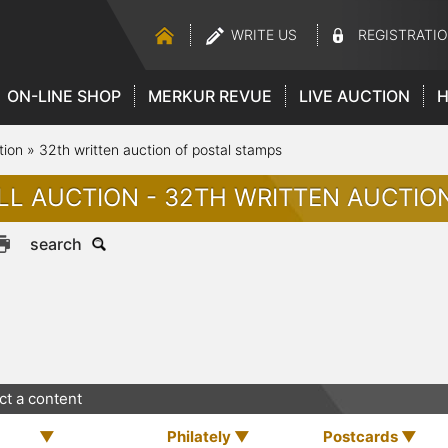
WRITE US
REGISTRATI
ON-LINE SHOP
MERKUR REVUE
LIVE AUCTION
H
tion
»
32th written auction of postal stamps
LL AUCTION - 32TH WRITTEN AUCTIO
search
ct a content
Philately
Postcards