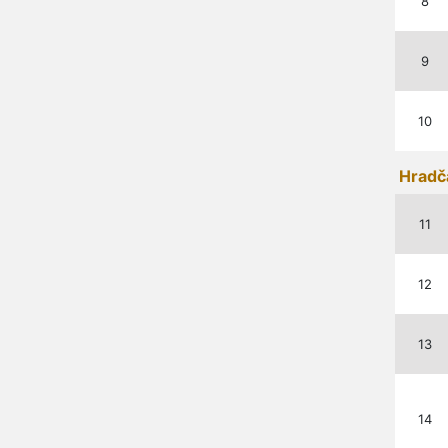
8
9
10
Hradč
11
12
13
14