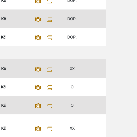
0
Kč
DOP.
0
Kč
DOP.
Kč
DOP.
0
Kč
XX
Kč
O
0
Kč
O
0
Kč
XX