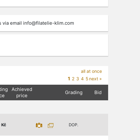
s via email
info@filatelie-klim.com
all at once
1
2
3
4
5
next »
ting
Achieved
Grading
Bid
ice
price
0
Kč
DOP.