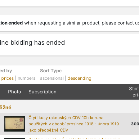
ion ended
when requesting a similar product, please contact u
ine bidding has ended
ed by
Sort Type
|
prices
| numbers
ascensional |
descending
Star
Photo
Subscription
pr
ěžné
Čtyři kusy rakouských CDV 10h koruna
použitých v období prosince 1918 - února 1919
30
jako předběžné CDV