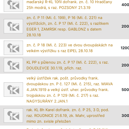
maďarský R-KL 10fil dofrank. zn. č. 10 Hradčany
40
25h modrá, s raz. POZSONY 21.3.19
zn. č. P 11 (Mi. č. 199), P 16 (Mi. č. 221) na
výstřižcích, zn. č. P 17 (Mi. č. 222), s razítkem
200
EGER 1, ZAMRSK resp. GABLONZ s datem
28.10.18
zn. č. P 18 (Mi. č. 223) ve dvou dvoupáskách na
120
velkém výstřižku s raz EIPEL 28.10.18
KL PP s půlenou zn. č. P 17 (Mi. č. 222), s raz.
200
DOUDLEVCE 30.1.19, přích. raz.
velký ústřižek rak. pošt. průvodky frank.
dvoupáskou zn. P č. 127 (Mi. č. 215), raz. MIAVA
4.JAN.1919 a velký ústř. uher. průvodky frank.
500
trojpáskou zn. č. P 129 (Mi. č. 217) s raz.
NAGYSURÁNY 2.JAN.1
rak. KL 8h Karel dofrank. zn. č. P 25, 3 D, pod.
raz. ROUDNICE 21.6.19, zk. Mahr, uprostřed
30
mimo zn. svisle přeložen