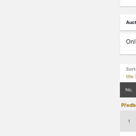
Auct
Onl
Sort
title
No.
Předb
1