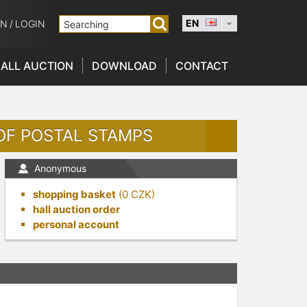
EN
ON
/
LOGIN
ALL AUCTION
DOWNLOAD
CONTACT
 OF POSTAL STAMPS
Anonymous
shopping basket
(
0
CZK)
hall auction order
personal account