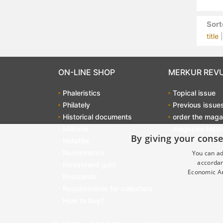
Sort
title
ON-LINE SHOP
MERKUR REV
Phaleristics
Topical issue
Philately
Previous issue
Historical documents
order the maga
Militaria
magazine histo
By giving your conse
Notafilie
Numismatics
You can ad
accordan
Investment gold
Economic Ar
Postcards
Requirements for collectors
How to buy?