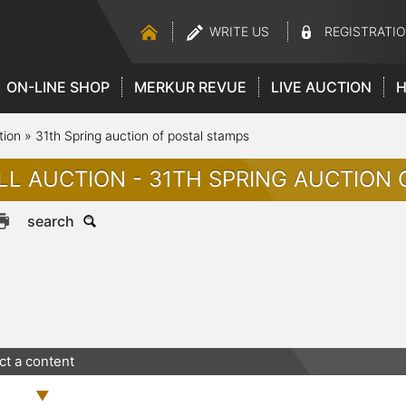
WRITE US
REGISTRATI
ON-LINE SHOP
MERKUR REVUE
LIVE AUCTION
H
tion
»
31th Spring auction of postal stamps
LL AUCTION - 31TH SPRING AUCTION
search
ct a content