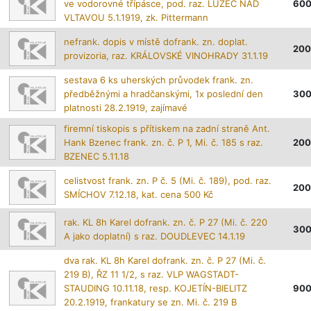
ve vodorovné třípásce, pod. raz. LUŽEC NAD
60
VLTAVOU 5.1.1919, zk. Pittermann
nefrank. dopis v místě dofrank. zn. doplat.
200
provizoria, raz. KRÁLOVSKÉ VINOHRADY 31.1.19
sestava 6 ks uherských průvodek frank. zn.
předběžnými a hradčanskými, 1x poslední den
30
platnosti 28.2.1919, zajímavé
firemní tiskopis s přítiskem na zadní straně Ant.
Hank Bzenec frank. zn. č. P 1, Mi. č. 185 s raz.
200
BZENEC 5.11.18
celistvost frank. zn. P č. 5 (Mi. č. 189), pod. raz.
200
SMÍCHOV 7.12.18, kat. cena 500 Kč
rak. KL 8h Karel dofrank. zn. č. P 27 (Mi. č. 220
30
A jako doplatní) s raz. DOUDLEVEC 14.1.19
dva rak. KL 8h Karel dofrank. zn. č. P 27 (Mi. č.
219 B), ŘZ 11 1/2, s raz. VLP WAGSTADT-
STAUDING 10.11.18, resp. KOJETÍN-BIELITZ
90
20.2.1919, frankatury se zn. Mi. č. 219 B