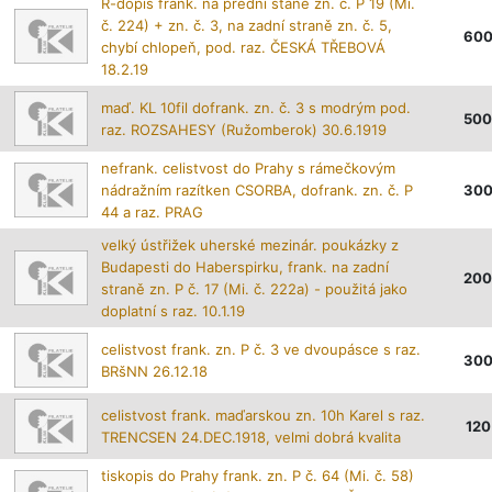
R-dopis frank. na přední staně zn. č. P 19 (Mi.
č. 224) + zn. č. 3, na zadní straně zn. č. 5,
60
chybí chlopeň, pod. raz. ČESKÁ TŘEBOVÁ
18.2.19
maď. KL 10fil dofrank. zn. č. 3 s modrým pod.
500
raz. ROZSAHESY (Ružomberok) 30.6.1919
nefrank. celistvost do Prahy s rámečkovým
nádražním razítken CSORBA, dofrank. zn. č. P
30
44 a raz. PRAG
velký ústřižek uherské mezinár. poukázky z
Budapesti do Haberspirku, frank. na zadní
200
straně zn. P č. 17 (Mi. č. 222a) - použitá jako
doplatní s raz. 10.1.19
celistvost frank. zn. P č. 3 ve dvoupásce s raz.
30
BRšNN 26.12.18
celistvost frank. maďarskou zn. 10h Karel s raz.
120
TRENCSEN 24.DEC.1918, velmi dobrá kvalita
tiskopis do Prahy frank. zn. P č. 64 (Mi. č. 58)