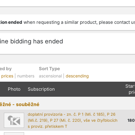
ion ended
when requesting a similar product, please contact u
ine bidding has ended
ed by
Sort Type
|
prices
| numbers
ascensional |
descending
Star
Photo
Subscription
pr
ěžné - souběžné
doplatní provizoria - zn. č. P 1 (Mi. č 185), P 26
(Mi.č. 219), P 27 (Mi. č. 220), vše ve čtyřblocích
180
s proviz. přetiskem T