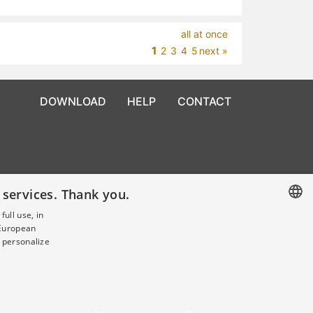
all at once
1
2
3
4
5
next »
DOWNLOAD
HELP
CONTACT
 services. Thank you.
ions
ull use, in
 European
CZECH
 personalize
GERMAN
ENGLISH