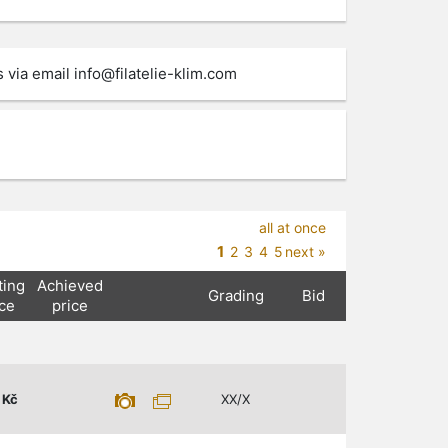
s via email
info@filatelie-klim.com
all at once
1
2
3
4
5
next »
ting
Achieved
Grading
Bid
ice
price
Kč
XX/X