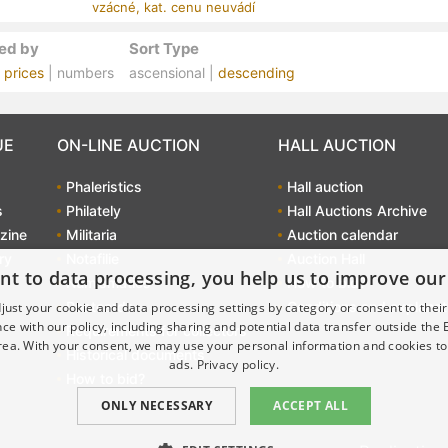
vzácné, kat. cenu neuvádí
ed by
Sort Type
|
prices
| numbers
ascensional |
descending
UE
ON-LINE AUCTION
HALL AUCTION
Phaleristics
Hall auction
s
Philately
Hall Auctions Archive
zine
Militaria
Auction calendar
ry
Notafilie
Auction Hall
nt to data processing, you help us to improve our
Numismatics
How to bid?
Postcards
Conditions and explanat
just your cookie and data processing settings by category or consent to their f
ce with our policy, including sharing and potential data transfer outside the
Requirements for collectors
ea. With your consent, we may use your personal information and cookies to
Historical documents
ads.
Privacy policy.
How to bid?
ONLY NECESSARY
ACCEPT ALL