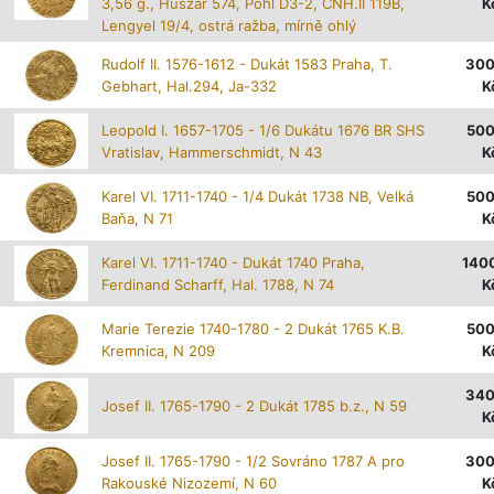
3,56 g., Huszár 574, Pohl D3-2, CNH.II 119B,
K
Lengyel 19/4, ostrá ražba, mírně ohlý
Rudolf II. 1576-1612 - Dukát 1583 Praha, T.
30
Gebhart, Hal.294, Ja-332
K
Leopold I. 1657-1705 - 1/6 Dukátu 1676 BR SHS
50
Vratislav, Hammerschmidt, N 43
K
Karel VI. 1711-1740 - 1/4 Dukát 1738 NB, Velká
50
Baňa, N 71
K
Karel VI. 1711-1740 - Dukát 1740 Praha,
140
Ferdinand Scharff, Hal. 1788, N 74
K
Marie Terezie 1740-1780 - 2 Dukát 1765 K.B.
50
Kremnica, N 209
K
34
Josef II. 1765-1790 - 2 Dukát 1785 b.z., N 59
K
Josef II. 1765-1790 - 1/2 Sovráno 1787 A pro
30
Rakouské Nizozemí, N 60
K