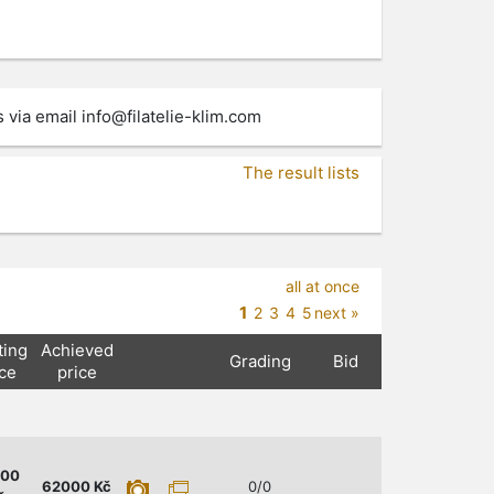
s via email
info@filatelie-klim.com
The result lists
all at once
1
2
3
4
5
next »
ting
Achieved
Grading
Bid
ice
price
000
62000
Kč
0/0