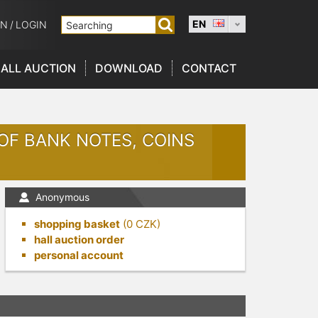
EN
ON
/
LOGIN
ALL AUCTION
DOWNLOAD
CONTACT
OF BANK NOTES, COINS
Anonymous
shopping basket
(
0
CZK)
hall auction order
personal account