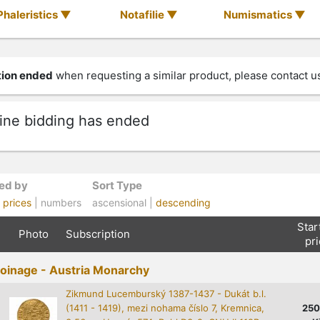
Phaleristics
Notafilie
Numismatics
ion ended
when requesting a similar product, please contact u
ine bidding has ended
ed by
Sort Type
|
prices
| numbers
ascensional |
descending
Star
Photo
Subscription
pr
coinage - Austria Monarchy
Zikmund Lucemburský 1387-1437 - Dukát b.l.
(1411 - 1419), mezi nohama číslo 7, Kremnica,
25