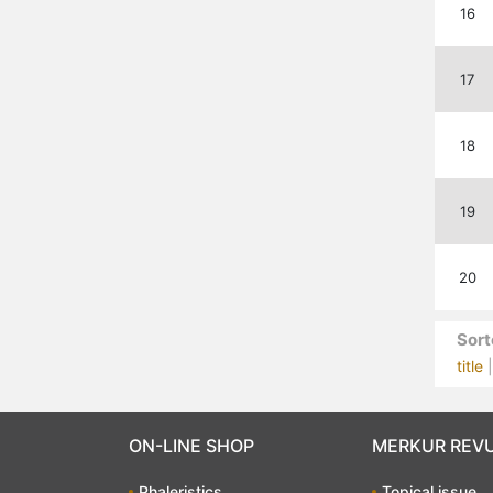
16
17
18
19
20
Sort
title
ON-LINE SHOP
MERKUR REV
Phaleristics
Topical issue