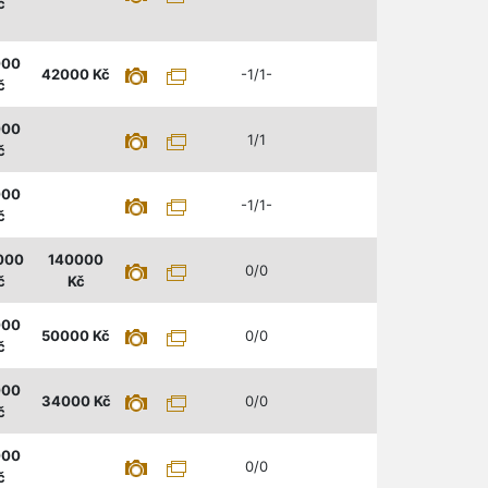
č
000
42000
Kč
-1/1-
č
000
1/1
č
000
-1/1-
č
000
140000
0/0
č
Kč
000
50000
Kč
0/0
č
000
34000
Kč
0/0
č
000
0/0
č