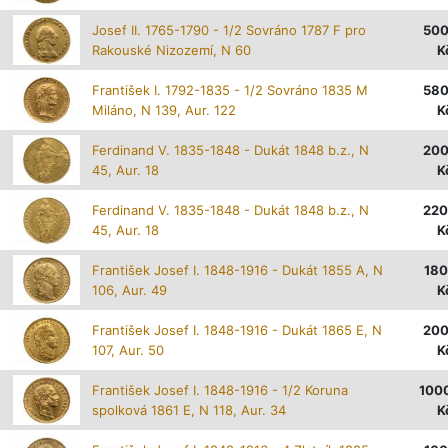
Josef II. 1765-1790 - 1/2 Sovráno 1787 F pro
50
Rakouské Nizozemí, N 60
K
František I. 1792-1835 - 1/2 Sovráno 1835 M
58
Miláno, N 139, Aur. 122
K
Ferdinand V. 1835-1848 - Dukát 1848 b.z., N
20
45, Aur. 18
K
Ferdinand V. 1835-1848 - Dukát 1848 b.z., N
22
45, Aur. 18
K
František Josef I. 1848-1916 - Dukát 1855 A, N
18
106, Aur. 49
K
František Josef I. 1848-1916 - Dukát 1865 E, N
20
107, Aur. 50
K
František Josef I. 1848-1916 - 1/2 Koruna
100
spolková 1861 E, N 118, Aur. 34
K