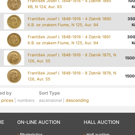
František Josef I. 1848-1916 - 4 Zlatník 1885
10
KB, N 124, Aur. 93
K
František Josef I. 1848-1916 - 4 Zlatník 1890
35
K.B. se znakem Fiume, N 125, Aur. 94
K
František Josef I. 1848-1916 - 4 Zlatník 1891
30
K.B. se znakem Fiume, N 125, Aur. 94
K
František Josef I. 1848-1916 - 8 Zlatník 1875, N
1500
126, Aur. 55
František Josef I. 1848-1916 - 8 Zlatník 1876, N
1500
126, Aur. 55
ed by
Sort Type
|
prices
| numbers
ascensional |
descending
UE
ON-LINE AUCTION
HALL AUCTION
Phaleristics
Hall auction