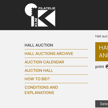
Hall auc
HALL AUCTION
HA
HALL AUCTIONS ARCHIVE
AN
AUCTION CALENDAR
print
AUCTION HALL
HOW TO BID?
CONDITIONS AND
EXPLANATIONS
Sele