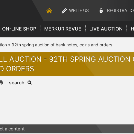
WRITE US
REGISTRATI
ON-LINE SHOP
MERKUR REVUE
LIVE AUCTION
H
tion
»
92th spring auction of bank notes, coins and orders
LL AUCTION - 92TH SPRING AUCTION 
D ORDERS
search
ct a content