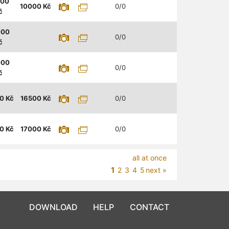
000
10000
Kč
0/0
č
000
0/0
č
000
0/0
č
0
Kč
16500
Kč
0/0
0
Kč
17000
Kč
0/0
all at once
1
2
3
4
5
next »
DOWNLOAD
HELP
CONTACT