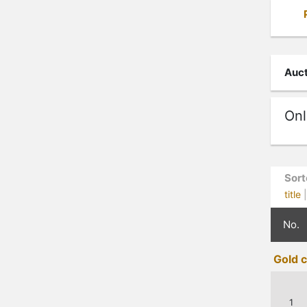
Auct
Onl
Sort
title
No.
Gold 
1