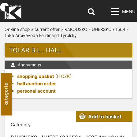
MENU
On-line shop
»
current offer
»
RAKOUSKO - UHERSKO / 1564 -
1595 Arcivévoda Ferdinand Tyrolský
TOLAR B.L., HALL
Anonymous
shopping basket
(
0
CZK)
hall auction order
kategorie
personal account
Add to basket
Category