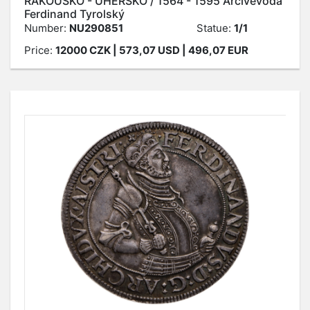
RAKOUSKO - UHERSKO / 1564 - 1595 Arcivévoda
Ferdinand Tyrolský
Number:
NU290851
Statue:
1/1
Price:
12000
CZK
| 573,07 USD | 496,07 EUR