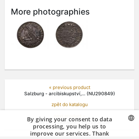
More photographies
« previous product
Salzburg - arcibiskupství,... (NU290849)
zpět do katalogu
next product »
By giving your consent to data
2 Tolar b.l. - svatební... (NU290853)
processing, you help us to
improve our services. Thank
CZECH