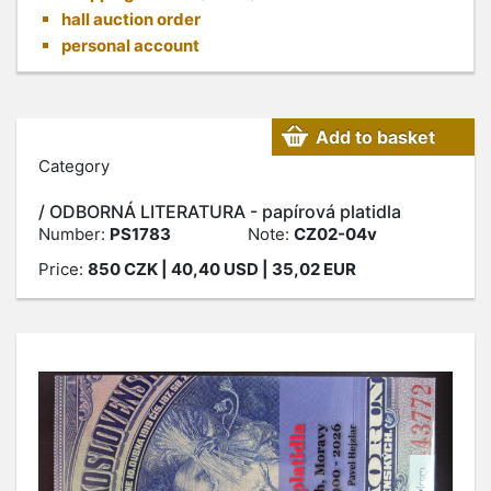
hall auction order
personal account
Add to basket
Category
/ ODBORNÁ LITERATURA - papírová platidla
Number:
PS1783
Note:
CZ02-04v
Price:
850
CZK
| 40,40 USD | 35,02 EUR