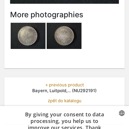
More photographies
« previous product
Bayern, Luitpold,... (NU292191)
zpět do katalogu
next product »
By giving your consent to data
1/2 Dollar 1951_ (NU292193)
processing, you help us to
improve our services. Thank
CZECH