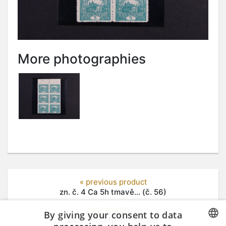
More photographies
« previous product
zn. č. 4 Ca 5h tmavě... (č. 56)
next product »
By giving your consent to data
zn. č. 4 E STp 5h... (č. 58)