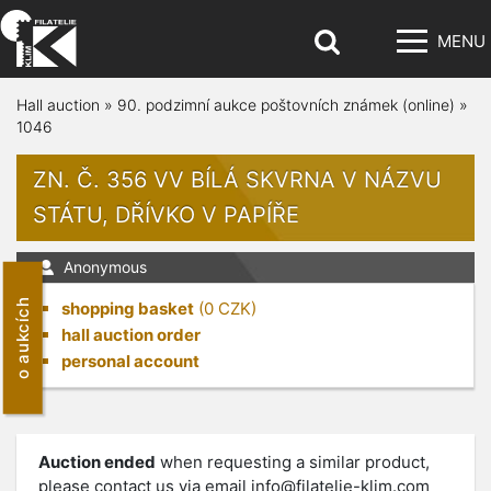
MENU
Hall auction
»
90. podzimní aukce poštovních známek (online)
»
1046
ZN. Č. 356 VV BÍLÁ SKVRNA V NÁZVU
STÁTU, DŘÍVKO V PAPÍŘE
Anonymous
o aukcích
shopping basket
(
0
CZK)
hall auction order
personal account
Auction ended
when requesting a similar product,
please contact us via email
info@filatelie-klim.com