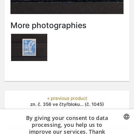
More photographies
« previous product
zn. č. 356 ve čtyřbloku... (č. 1045)
next product »
By giving your consent to data
zn. č. A360-2 s DV -... (č. 1047)
processing, you help us to
improve our services. Thank
CZECH