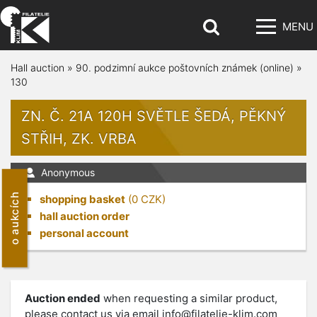
MENU
Hall auction
»
90. podzimní aukce poštovních známek (online)
»
130
ZN. Č. 21A 120H SVĚTLE ŠEDÁ, PĚKNÝ
STŘIH, ZK. VRBA
Anonymous
o aukcích
shopping basket
(
0
CZK)
hall auction order
personal account
Auction ended
when requesting a similar product,
please contact us via email
info@filatelie-klim.com