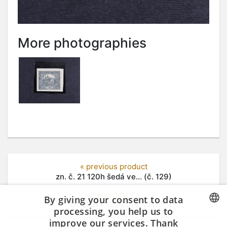
More photographies
« previous product
zn. č. 21 120h šedá ve... (č. 129)
next product »
By giving your consent to data
zn. č. 21c 120h... (č. 131)
processing, you help us to
improve our services. Thank
CZECH