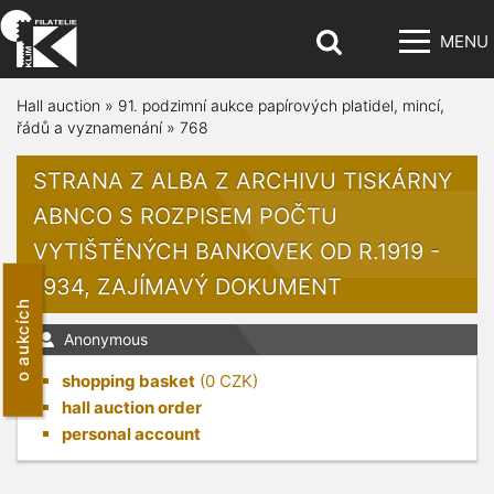
MENU
Hall auction
»
91. podzimní aukce papírových platidel, mincí,
řádů a vyznamenání
»
768
STRANA Z ALBA Z ARCHIVU TISKÁRNY
ABNCO S ROZPISEM POČTU
VYTIŠTĚNÝCH BANKOVEK OD R.1919 -
1934, ZAJÍMAVÝ DOKUMENT
o aukcích
Anonymous
shopping basket
(
0
CZK)
hall auction order
personal account