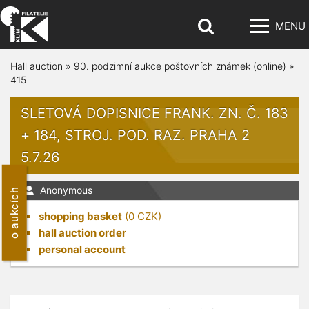
MENU
Hall auction
»
90. podzimní aukce poštovních známek (online)
»
415
SLETOVÁ DOPISNICE FRANK. ZN. Č. 183
+ 184, STROJ. POD. RAZ. PRAHA 2
5.7.26
Anonymous
o aukcích
shopping basket
(
0
CZK)
hall auction order
personal account