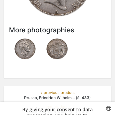
More photographies
« previous product
Prusko, Friedrich Wilhelm... (č. 433)
next product »
By giving your consent to data
Prusko, Friedrich Wilhelm... (č. 435)