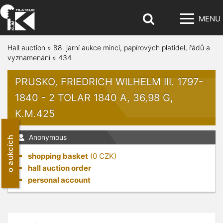
MENU
Hall auction
»
88. jarní aukce mincí, papírových platidel, řádů a
vyznamenání
»
434
PRUSKO, FRIEDRICH WILHELM III. 1797-
1840 - 2 TOLAR 1840 A, 36,98 G,
K.M.425
Anonymous
o aukcích
shopping basket
(
0
CZK)
hall auction order
personal account