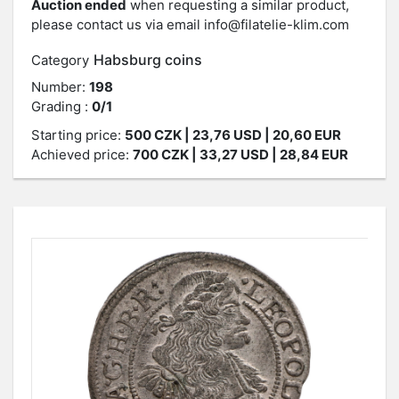
Auction ended
when requesting a similar product,
please contact us via email
info@filatelie-klim.com
Habsburg coins
Category
Number:
198
Grading :
0/1
Starting price:
500
CZK
| 23,76 USD | 20,60 EUR
Achieved price:
700
CZK
| 33,27 USD | 28,84 EUR