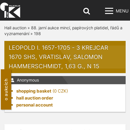
MENU
Hall auction
»
88. jarní aukce mincí, papírových platidel, řádů a
vyznamenání
»
198
LEOPOLD I. 1657-1705 - 3 KREJCAR
1670 SHS, VRATISLAV, SALOMON
HAMMERSCHMIDT, 1,63 G., N 15
Anonymous
o aukcích
shopping basket
(
0
CZK)
hall auction order
personal account