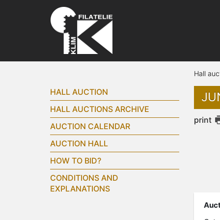
Hall auc
HALL AUCTION
JU
HALL AUCTIONS ARCHIVE
print
AUCTION CALENDAR
AUCTION HALL
HOW TO BID?
CONDITIONS AND
EXPLANATIONS
Auct