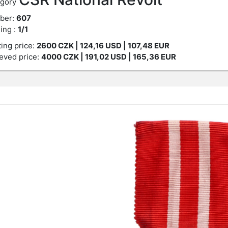
gory
ber:
607
ing :
1/1
ting price:
2600
CZK
| 124,16 USD | 107,48 EUR
eved price:
4000
CZK
| 191,02 USD | 165,36 EUR