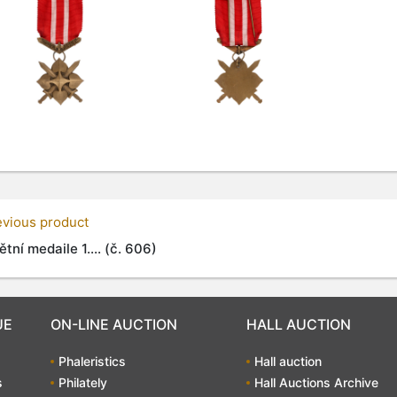
evious product
tní medaile 1.... (č. 606)
UE
ON-LINE AUCTION
HALL AUCTION
Phaleristics
Hall auction
s
Philately
Hall Auctions Archive