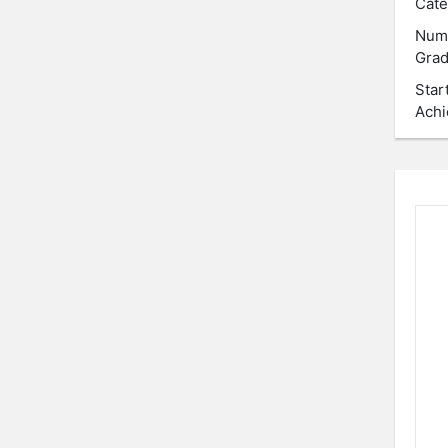
Cate
Num
Grad
Star
Achi