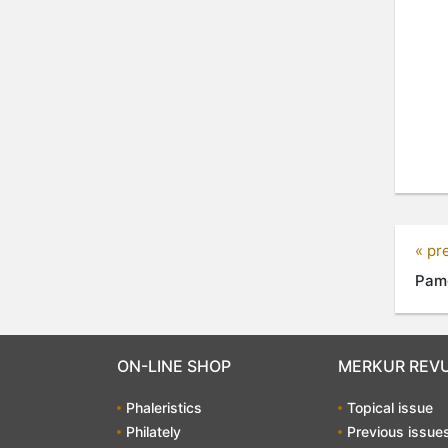
« pr
Pamě
ON-LINE SHOP
MERKUR REV
Phaleristics
Topical issue
Philately
Previous issue