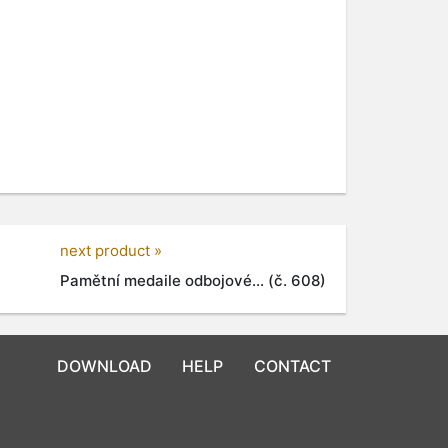
next product »
Pamětní medaile odbojové... (č. 608)
DOWNLOAD
HELP
CONTACT