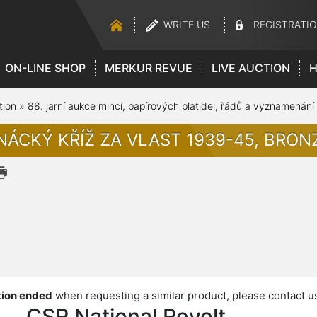
WRITE US
REGISTRATI
ON-LINE SHOP
MERKUR REVUE
LIVE AUCTION
H
tion
»
88. jarní aukce mincí, papírových platidel, řádů a vyznamenání
NÁCKÝ KŘÍŽ ZA VLAST 1939-45, BRO
ion ended
when requesting a similar product, please contact u
CSR National Revolt