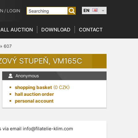
EN
ON
/
LOGIN
ALL AUCTION
DOWNLOAD
CONTACT
»
607
NZOVÝ STUPEŇ, VM165C
Anonymous
shopping basket
(
0
CZK)
hall auction order
personal account
s via email
info@filatelie-klim.com