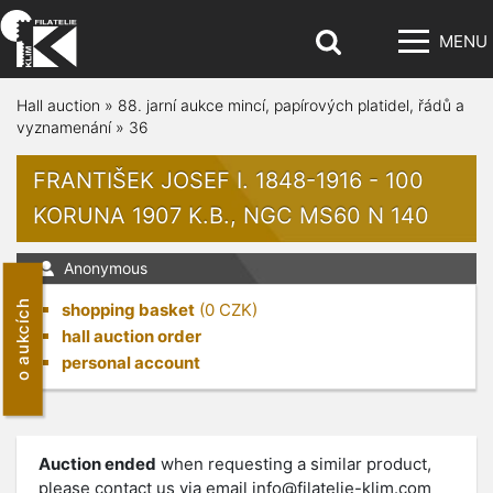
MENU
Hall auction
»
88. jarní aukce mincí, papírových platidel, řádů a
vyznamenání
»
36
FRANTIŠEK JOSEF I. 1848-1916 - 100
KORUNA 1907 K.B., NGC MS60 N 140
Anonymous
o aukcích
shopping basket
(
0
CZK)
hall auction order
personal account
Auction ended
when requesting a similar product,
please contact us via email
info@filatelie-klim.com