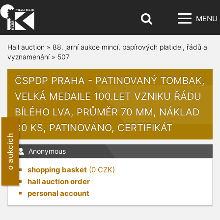
MENU
Hall auction
»
88. jarní aukce mincí, papírových platidel, řádů a
vyznamenání
»
507
ČSPDP PRAHA - PATINOVANÝ TOMBAK,
VELKÁ MEDAILE 100.LET VZNIKU ŘÁDU
BÍLÉHO LVA, PRŮMĚR 70 MM, NÁKLAD
30 KS, PATINOVÁNO, CERTIFIKÁT
o aukcích
Anonymous
shopping basket
(
0
CZK)
hall auction order
personal account