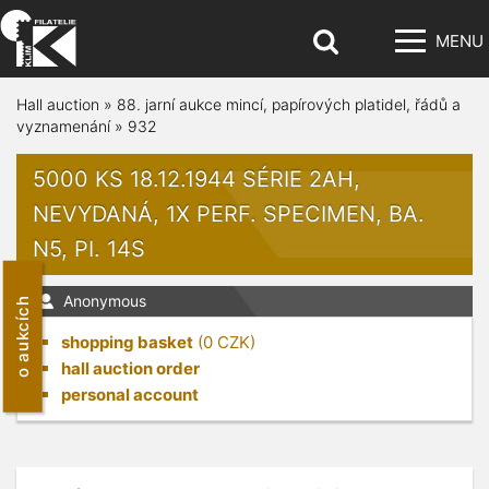
MENU
Hall auction
»
88. jarní aukce mincí, papírových platidel, řádů a
vyznamenání
»
932
5000 KS 18.12.1944 SÉRIE 2AH,
NEVYDANÁ, 1X PERF. SPECIMEN, BA.
N5, PI. 14S
Anonymous
o aukcích
shopping basket
(
0
CZK)
hall auction order
personal account