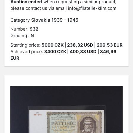
Auction ended
when requesting a similar product,
please contact us via email
info@filatelie-klim.com
Slovakia 1939 - 1945
Category
Number:
932
Grading :
N
Starting price:
5000
CZK
| 238,32 USD | 206,53 EUR
Achieved price:
8400
CZK
| 400,38 USD | 346,96
EUR