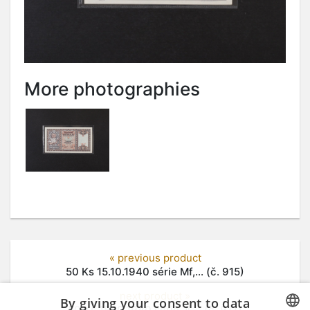
More photographies
« previous product
50 Ks 15.10.1940 série Mf,... (č. 915)
next product »
By giving your consent to data
50 Ks 15.10.1940 série Ji,... (č. 917)