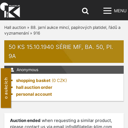
MENU
Hall auction
»
88. jarní aukce mincí, papírových platidel, řádů a
vyznamenání
»
916
50 KS 15.10.1940 SÉRIE MF, BA. 50, PI.
9A
Anonymous
o aukcích
shopping basket
(
0
CZK)
hall auction order
personal account
Auction ended
when requesting a similar product,
please contact us via email
info@filatelie-klim.com