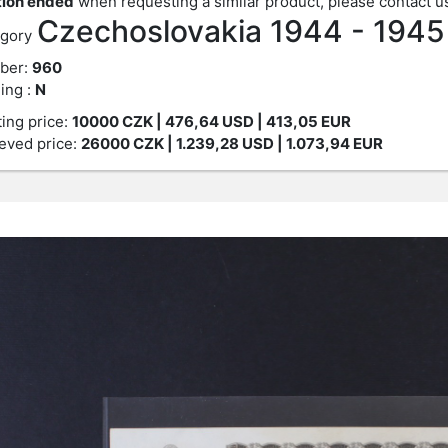
ion ended
when requesting a similar product, please contact u
Czechoslovakia 1944 - 1945
gory
ber:
960
ing :
N
ting price:
10000
CZK
| 476,64 USD | 413,05 EUR
eved price:
26000
CZK
| 1.239,28 USD | 1.073,94 EUR