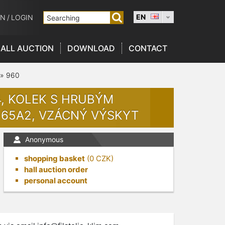
EN
ON
/
LOGIN
ALL AUCTION
DOWNLOAD
CONTACT
»
960
T4, KOLEK S HRUBÝM
E. 65A2, VZÁCNÝ VÝSKYT
Anonymous
shopping basket
(
0
CZK)
hall auction order
personal account