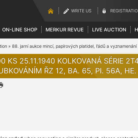
WRITE US
REGISTRATI
ON-LINE SHOP
MERKUR REVUE
LIVE AUCTION
H
tion
»
88. jarní aukce mincí, papírových platidel, řádů a vyznamenání
00 KS 25.11.1940 KOLKOVANÁ SÉRIE 2
UBKOVÁNÍM ŘZ 12, BA. 65, PI. 56A, H