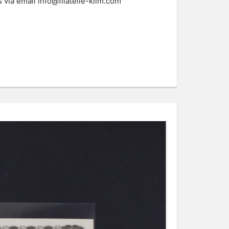
s via email
info@filatelie-klim.com