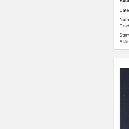
Auct
Cate
Num
Grad
Star
Achi