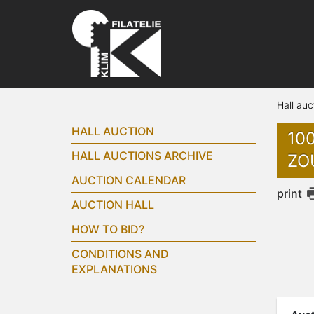
Hall auc
HALL AUCTION
10
HALL AUCTIONS ARCHIVE
ZO
AUCTION CALENDAR
print
AUCTION HALL
HOW TO BID?
CONDITIONS AND
EXPLANATIONS