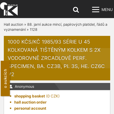
MENU
Hall auction
»
88. jarní aukce mincí, papírových platidel, řádů a
vyznamenání
»
1128
1000 KČS/KČ 1985/93 SÉRIE U 45
KOLKOVANÁ TIŠTĚNÝM KOLKEM S 2X
VODOROVNĚ ZRCADLOVĚ PERF.
SPECIMEN, BA. CZ3B, PI. 3S, HE. CZ6C
o aukcích
V2
Anonymous
shopping basket
(
0
CZK)
hall auction order
personal account