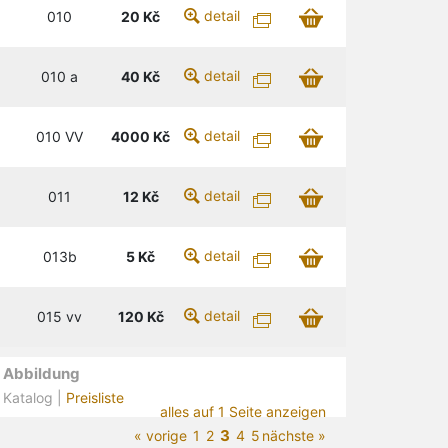
detail
010
20
Kč
detail
010 a
40
Kč
detail
010 VV
4000
Kč
detail
011
12
Kč
detail
013b
5
Kč
detail
015 vv
120
Kč
Abbildung
Katalog |
Preisliste
alles auf 1 Seite anzeigen
3
« vorige
1
2
4
5
nächste »