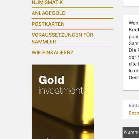
NUMISMATIK
ANLAGEGOLD
Wenn
POSTKARTEN
Brie
VORAUSSETZUNGEN FÜR
popu
SAMMLER
Samm
Die 
WIE EINKAUFEN?
der 
alte
In u
Gesa
Eint
Beze
Numm