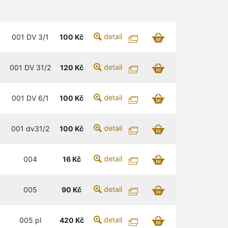
detail
001 DV 3/1
100
Kč
detail
001 DV 31/2
120
Kč
detail
001 DV 6/1
100
Kč
detail
001 dv31/2
100
Kč
detail
004
16
Kč
detail
005
90
Kč
detail
005 pl
420
Kč