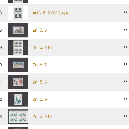
8
Aršík č. 5 DV 2,4/A
**
8
Zn. č. 6
**
9
Zn. č. 6 PL
**
0
Zn. č. 7
**
1
Zn. č. 8
**
2
Zn. č. 9
**
3
Zn. č. 9 PL
**