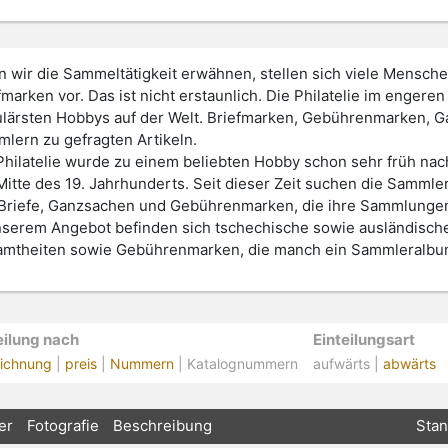
 wir die Sammeltätigkeit erwähnen, stellen sich viele Mensc
fmarken vor. Das ist nicht erstaunlich. Die Philatelie im enger
lärsten Hobbys auf der Welt. Briefmarken, Gebührenmarken, G
lern zu gefragten Artikeln.
Philatelie wurde zu einem beliebten Hobby schon sehr früh nac
Mitte des 19. Jahrhunderts. Seit dieser Zeit suchen die Sammle
 Briefe, Ganzsachen und Gebührenmarken, die ihre Sammlunge
nserem Angebot befinden sich tschechische sowie ausländisch
mtheiten sowie Gebührenmarken, die manch ein Sammleralbu
eilung nach
Einteilungsart
ichnung
|
preis
|
Nummern
| Katalognummern
aufwärts |
abwärts
er
Fotografie
Beschreibung
Sta