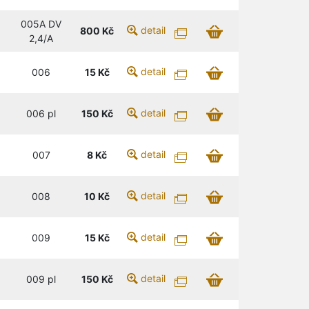
005A DV
detail
800
Kč
2,4/A
detail
006
15
Kč
detail
006 pl
150
Kč
detail
007
8
Kč
detail
008
10
Kč
detail
009
15
Kč
detail
009 pl
150
Kč