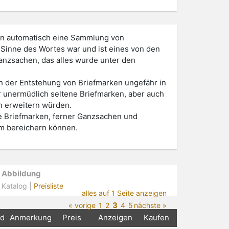
hen automatisch eine Sammlung von
en Sinne des Wortes war und ist eines von den
anzsachen, das alles wurde unter den
h der Entstehung von Briefmarken ungefähr in
r unermüdlich seltene Briefmarken, aber auch
n erweitern würden.
e Briefmarken, ferner Ganzsachen und
m bereichern können.
Abbildung
Katalog |
Preisliste
alles auf 1 Seite anzeigen
3
« vorige
1
2
4
5
nächste »
nd
Anmerkung
Preis
Anzeigen
Kaufen