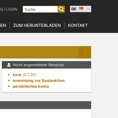
DE
NG
/
LOGIN
NEN
ZUM HERUNTERLADEN
KONTAKT
Nicht angemeldeter Benutzer
korb
(
0
CZK)
anweisung zur Saalauktion
persönliches konto