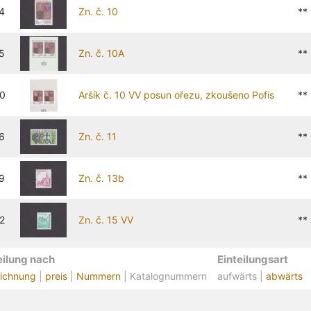
4
Zn. č. 10
**
5
Zn. č. 10A
**
20
Aršík č. 10 VV posun ořezu, zkoušeno Pofis
**
6
Zn. č. 11
**
9
Zn. č. 13b
**
2
Zn. č. 15 VV
**
eilung nach
Einteilungsart
ichnung
|
preis
|
Nummern
| Katalognummern
aufwärts |
abwärts