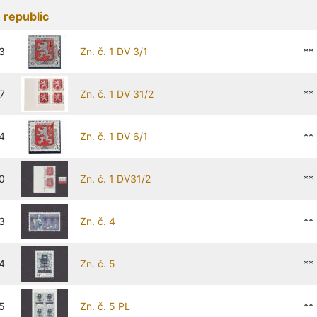
 republic
3
Zn. č. 1 DV 3/1
**
7
Zn. č. 1 DV 31/2
**
4
Zn. č. 1 DV 6/1
**
0
Zn. č. 1 DV31/2
**
3
Zn. č. 4
**
4
Zn. č. 5
**
5
Zn. č. 5 PL
**