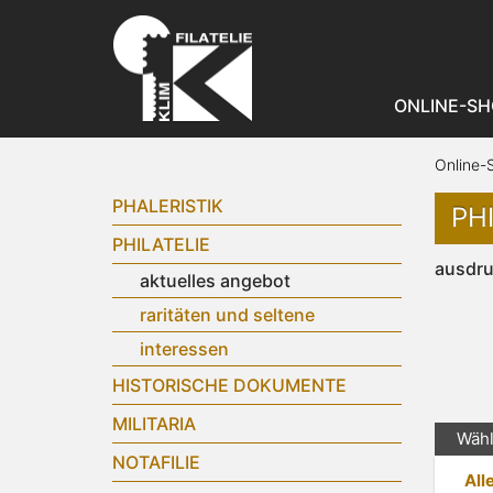
ONLINE-SH
Online-
PHALERISTIK
PH
PHILATELIE
ausdr
aktuelles angebot
raritäten und seltene
interessen
HISTORISCHE DOKUMENTE
MILITARIA
Wähl
NOTAFILIE
All