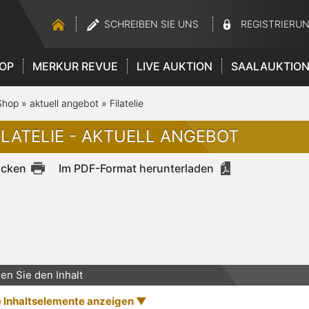
SCHREIBEN SIE UNS
REGISTRIERU
OP
MERKUR REVUE
LIVE AUKTION
SAALAUKTIO
Shop
»
aktuell angebot
»
Filatelie
ILATELIE - AKTUELL ANGEBOT
ucken
Im PDF-Format herunterladen
en Sie den Inhalt
e Inhaltselemente anzeigen