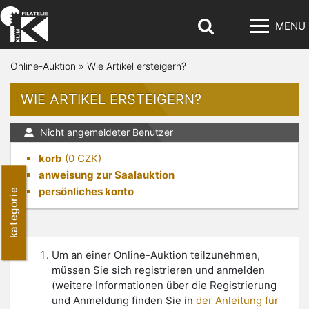
MENU
Online-Auktion
»
Wie Artikel ersteigern?
WIE ARTIKEL ERSTEIGERN?
Nicht angemeldeter Benutzer
korb
(
0
CZK)
anweisung zur Saalauktion
persönliches konto
kategorie
Um an einer Online-Auktion teilzunehmen,
müssen Sie sich registrieren und anmelden
(weitere Informationen über die Registrierung
und Anmeldung finden Sie in
der Anleitung für