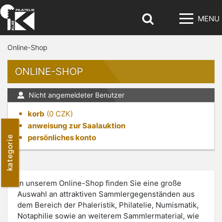
MENU
Online-Shop
ONLINE-SHOP
Nicht angemeldeter Benutzer
korb
(
0
CZK)
anweisung zur Saalauktion
persönliches konto
kategorie
In unserem Online-Shop finden Sie eine große
Auswahl an attraktiven Sammlergegenständen aus
dem Bereich der Phaleristik, Philatelie, Numismatik,
Notaphilie sowie an weiterem Sammlermaterial, wie