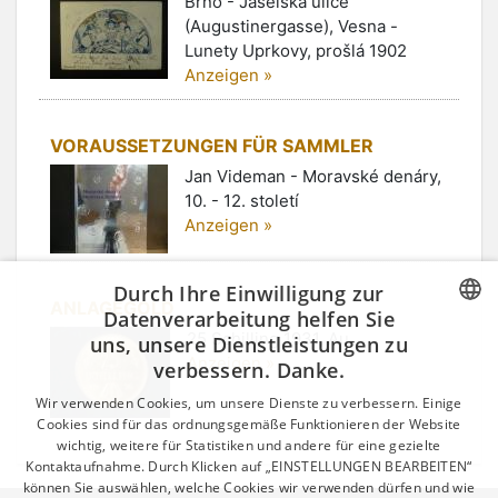
Brno - Jaselská ulice
(Augustinergasse), Vesna -
Lunety Uprkovy, prošlá 1902
Anzeigen »
VORAUSSETZUNGEN FÜR SAMMLER
Jan Videman - Moravské denáry,
10. - 12. století
Anzeigen »
Durch Ihre Einwilligung zur
ANLAGEGOLD
Datenverarbeitung helfen Sie
25 Schilling 1931, Au
uns, unsere Dienstleistungen zu
CZECH
Anzeigen »
verbessern. Danke.
GERMAN
Wir verwenden Cookies, um unsere Dienste zu verbessern. Einige
ENGLISH
Cookies sind für das ordnungsgemäße Funktionieren der Website
wichtig, weitere für Statistiken und andere für eine gezielte
Kontaktaufnahme. Durch Klicken auf „EINSTELLUNGEN BEARBEITEN“
können Sie auswählen, welche Cookies wir verwenden dürfen und wie