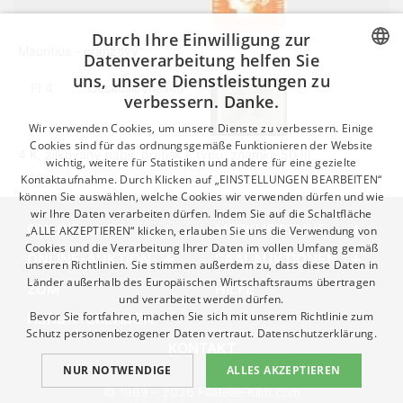
Durch Ihre Einwilligung zur
Mauritius - oranžový
Datenverarbeitung helfen Sie
uns, unsere Dienstleistungen zu
CZECH
FI 4
Českoslovnesko
verbessern. Danke.
GERMAN
Wir verwenden Cookies, um unsere Dienste zu verbessern. Einige
ENGLISH
Cookies sind für das ordnungsgemäße Funktionieren der Website
4 K, žilkovaný papír, přetisk I. typu, známka 50 III
wichtig, weitere für Statistiken und andere für eine gezielte
Kontaktaufnahme. Durch Klicken auf „EINSTELLUNGEN BEARBEITEN“
können Sie auswählen, welche Cookies wir verwenden dürfen und wie
wir Ihre Daten verarbeiten dürfen. Indem Sie auf die Schaltfläche
ONLINE-SHOP
MERKUR REVUE
„ALLE AKZEPTIEREN“ klicken, erlauben Sie uns die Verwendung von
Cookies und die Verarbeitung Ihrer Daten im vollen Umfang gemäß
ONLINE-AUKTION
SAALAUKTIONEN
unseren Richtlinien. Sie stimmen außerdem zu, dass diese Daten in
Länder außerhalb des Europäischen Wirtschaftsraums übertragen
ZUM
HILFE
und verarbeitet werden dürfen.
Bevor Sie fortfahren, machen Sie sich mit unserem Richtlinie zum
HERUNTERLADEN
Schutz personenbezogener Daten vertraut.
Datenschutzerklärung.
KONTAKT
NUR NOTWENDIGE
ALLES AKZEPTIEREN
© 1989 – 2026 Filatelie-Klim.com