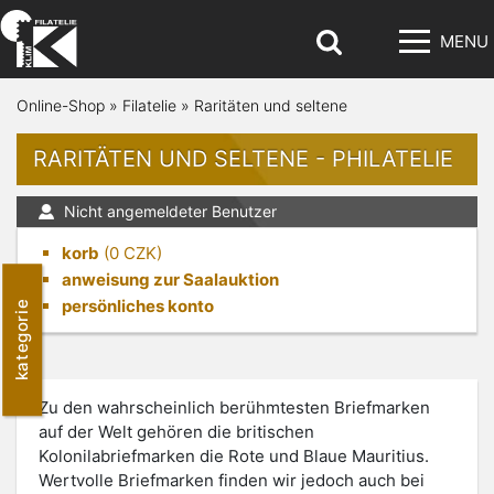
MENU
Online-Shop
»
Filatelie
»
Raritäten und seltene
RARITÄTEN UND SELTENE - PHILATELIE
Nicht angemeldeter Benutzer
korb
(
0
CZK)
anweisung zur Saalauktion
persönliches konto
kategorie
Zu den wahrscheinlich berühmtesten Briefmarken
auf der Welt gehören die britischen
Kolonilabriefmarken die Rote und Blaue Mauritius.
Wertvolle Briefmarken finden wir jedoch auch bei