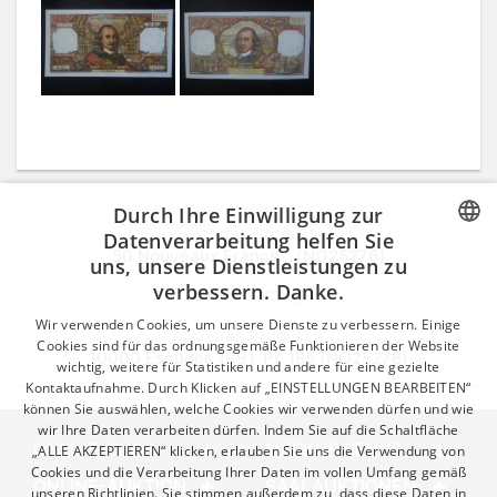
Durch Ihre Einwilligung zur
« letztes Produkt
Datenverarbeitung helfen Sie
50 Nouveaux Francs... (NO25276)
uns, unsere Dienstleistungen zu
CZECH
verbessern. Danke.
zpět do katalogu
GERMAN
Wir verwenden Cookies, um unsere Dienste zu verbessern. Einige
nächstes Produkt »
ENGLISH
Cookies sind für das ordnungsgemäße Funktionieren der Website
10000 Escudos 1991, Pi. 185 (NO25278)
wichtig, weitere für Statistiken und andere für eine gezielte
Kontaktaufnahme. Durch Klicken auf „EINSTELLUNGEN BEARBEITEN“
können Sie auswählen, welche Cookies wir verwenden dürfen und wie
wir Ihre Daten verarbeiten dürfen. Indem Sie auf die Schaltfläche
ONLINE-SHOP
MERKUR REVUE
„ALLE AKZEPTIEREN“ klicken, erlauben Sie uns die Verwendung von
Cookies und die Verarbeitung Ihrer Daten im vollen Umfang gemäß
ONLINE-AUKTION
SAALAUKTIONEN
unseren Richtlinien. Sie stimmen außerdem zu, dass diese Daten in