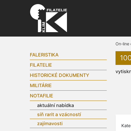
On-line
FALERISTIKA
100
FILATELIE
vytisk
HISTORICKÉ DOKUMENTY
MILITÁRIE
NOTAFILIE
aktuální nabídka
síň rarit a vzácností
zajímavosti
Kate