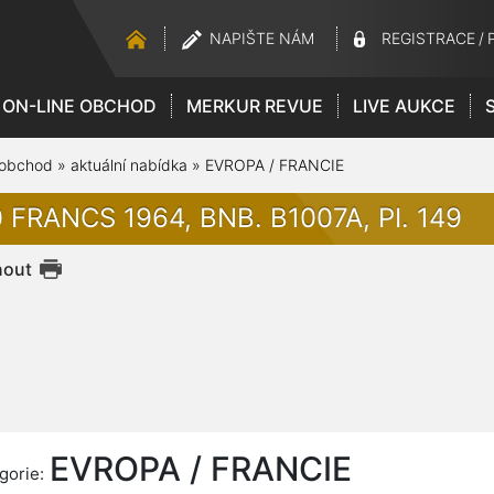
NAPIŠTE NÁM
REGISTRACE
/
ON-LINE OBCHOD
MERKUR REVUE
LIVE AUKCE
 obchod
»
aktuální nabídka
»
EVROPA / FRANCIE
 FRANCS 1964, BNB. B1007A, PI. 149
nout
EVROPA / FRANCIE
gorie: