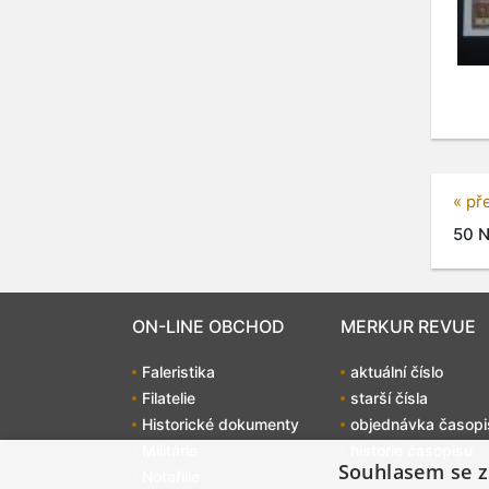
« př
50 N
ON-LINE OBCHOD
MERKUR REVUE
Faleristika
aktuální číslo
Filatelie
starší čísla
Historické dokumenty
objednávka časopi
Militárie
historie časopisu
Souhlasem se z
Notafilie