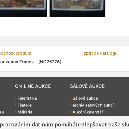
edchozí produkt
zpět do katalogu
ouveaux Francs... (NO25276)
ON-LINE AUKCE
SÁLOVÉ AUKCE
Faleristika
Sálové aukce
Filatelie
archív sálových aukcí
su
Militárie
Aukční kalendář
Notafilie
Místo konání aukce
pracováním dat nám pomáháte zlepšovat naše sl
Numismatika
Jak dražit?