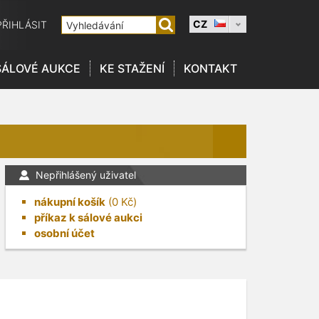
CZ
PŘIHLÁSIT
SÁLOVÉ AUKCE
KE STAŽENÍ
KONTAKT
Nepřihlášený uživatel
nákupní košík
(
0
Kč)
příkaz k sálové aukci
osobní účet