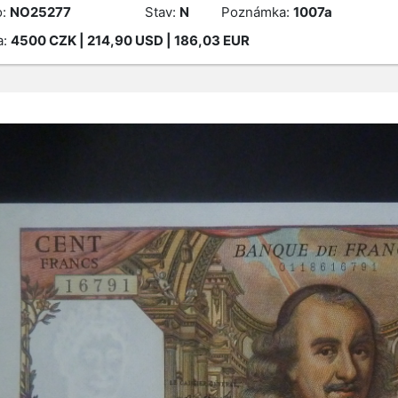
o:
NO25277
Stav:
N
Poznámka:
1007a
a:
4500
CZK
| 214,90 USD | 186,03 EUR