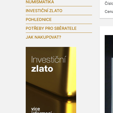
NUMISMATIKA
Čísl
INVESTIČNÍ ZLATO
Cen
POHLEDNICE
POTŘEBY PRO SBĚRATELE
JAK NAKUPOVAT?