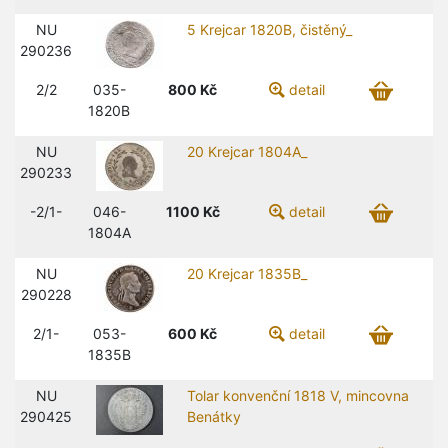
NU
5 Krejcar 1820B, čistěný_
290236
2/2
035-
800
Kč
detail
1820B
NU
20 Krejcar 1804A_
290233
-2/1-
046-
1100
Kč
detail
1804A
NU
20 Krejcar 1835B_
290228
2/1-
053-
600
Kč
detail
1835B
NU
Tolar konvenční 1818 V, mincovna
290425
Benátky