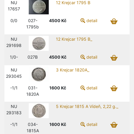
NU
12 Krejcar 1795 B
17657
0/0
027-
4500
Kč
detail
1795b
NU
12 Krejcar 1795 B_
291698
1/0-
027B
4500
Kč
detail
NU
3 Krejcar 1820A_
293045
-1/1
031-
1600
Kč
detail
1820A
NU
5 Krejcar 1815 A Vídeň, 2,22 g._
293183
-1/1
034-
1600
Kč
detail
1815A