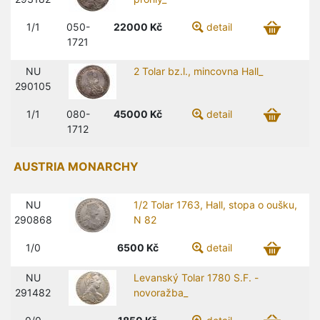
1/1
050-
22000
Kč
detail
1721
NU
2 Tolar bz.l., mincovna Hall_
290105
1/1
080-
45000
Kč
detail
1712
AUSTRIA MONARCHY
NU
1/2 Tolar 1763, Hall, stopa o oušku,
290868
N 82
1/0
6500
Kč
detail
NU
Levanský Tolar 1780 S.F. -
291482
novoražba_