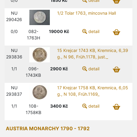
0/0
1850
Kč
detail
NU
1/2 Tolar 1763, mincovna Hall
290426
0/0
082-
19000
Kč
detail
1763H
NU
15 Krejcar 1743 KB, Kremnica, 6,39
293836
g., N 96, Früh.1178, just._
1/1
096-
2900
Kč
detail
1743KB
NU
17 Krejcar 1758 KB, Kremnica, 6,05
293837
g., N 108, Früh.1169_
1/1
108-
3400
Kč
detail
1758KB
AUSTRIA MONARCHY 1790 - 1792