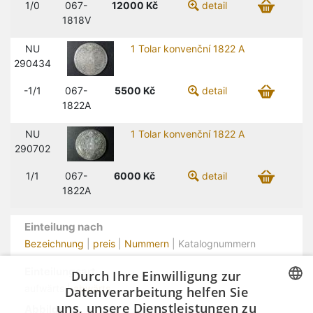
1/0
067-
12000
Kč
detail
1818V
NU
1 Tolar konvenční 1822 A
290434
-1/1
067-
5500
Kč
detail
1822A
NU
1 Tolar konvenční 1822 A
290702
1/1
067-
6000
Kč
detail
1822A
Einteilung nach
Bezeichnung
|
preis
|
Nummern
| Katalognummern
Einteilungsart
Durch Ihre Einwilligung zur
aufwärts |
abwärts
Datenverarbeitung helfen Sie
uns, unsere Dienstleistungen zu
Abbildung
CZECH