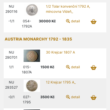
NU
1/2 Tolar konvenční 1792 A,
290116
mincovna Vídeň_
-1/1
054-
30000
Kč
detail
1792A
AUSTRIA MONARCHY 1792 - 1835
NU
30 Krejcar 1807 A
290701
1/1
015-
1500
Kč
detail
1807A
NU
12 Krejcar 1795 A_
293527
-0/1
027-
3500
Kč
detail
1795