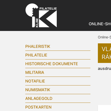
ONLINE-SH
Online-
PHALERISTIK
VLA
PHILATELIE
RÁ
HISTORISCHE DOKUMENTE
ausdr
MILITARIA
NOTAFILIE
NUMISMATIK
ANLAGEGOLD
POSTKARTEN