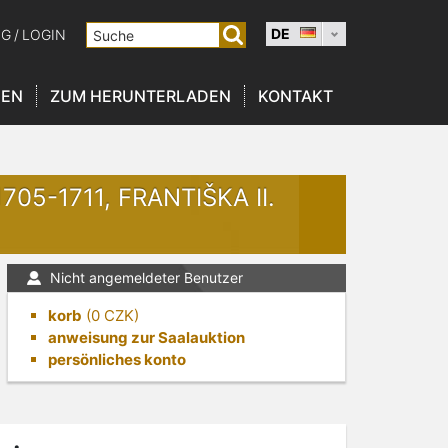
DE
NG
/
LOGIN
NEN
ZUM HERUNTERLADEN
KONTAKT
05-1711, FRANTIŠKA II.
Nicht angemeldeter Benutzer
korb
(
0
CZK)
anweisung zur Saalauktion
persönliches konto