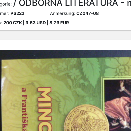
/ ODBORNÁ LITERATURA - 
gorie:
mer:
PS222
Anmerkung:
CZ047-08
s:
200
CZK
| 9,53 USD | 8,26 EUR