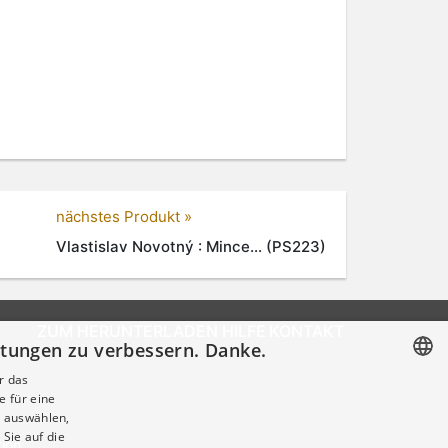
nächstes Produkt »
Vlastislav Novotný : Mince... (PS223)
ZUM HERUNTERLADEN
HILFE
KONTAKT
istungen zu verbessern. Danke.
r das
e für eine
CZECH
 auswählen,
GERMAN
Sie auf die
tion