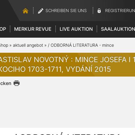
SCHREIBEN SIE UNS
REGISTRIERU
OP
MERKUR REVUE
LIVE AUKTION
SAALAUKTIO
Shop
»
aktuell angebot
»
/ ODBORNÁ LITERATURA - mince
STISLAV NOVOTNÝ : MINCE JOSEFA I 17
KOCIHO 1703-1711, VYDÁNÍ 2015
ucken