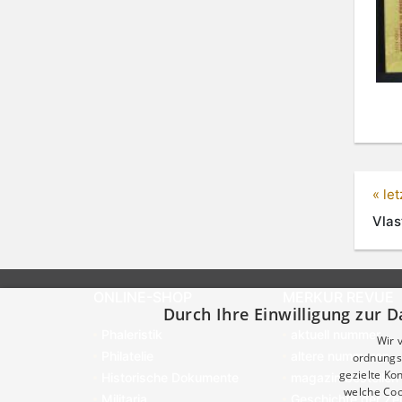
« le
Vlas
ONLINE-SHOP
MERKUR REVUE
Durch Ihre Einwilligung zur D
Phaleristik
aktuell nummer
Wir 
Philatelie
altere nummeren
ordnungsg
gezielte K
Historische Dokumente
magazin bestellen
welche Coo
Militaria
Geschichte der Zei