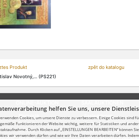
tztes Produkt
zpět do katalogu
tislav Novotný,... (PS221)
ONLINE-AUKTION
SAALAUKTIONEN
atenverarbeitung helfen Sie uns, unsere Dienstle
Phaleristik
Saalauktionen
verwenden Cookies, um unsere Dienste zu verbessern. Einige Cookies sind fü
Philatelie
Archiv der Saalauktionen
emäße Funktionieren der Website wichtig, weitere für Statistiken und ander
ontaktaufnahme. Durch Klicken auf „EINSTELLUNGEN BEARBEITEN“ können Sie
Militaria
Auktion Kalender
kies wir verwenden dürfen und wie wir Ihre Daten verarbeiten dürfen. Indem 
tschrift
Notafilie
Veranstaltungsort der Auk