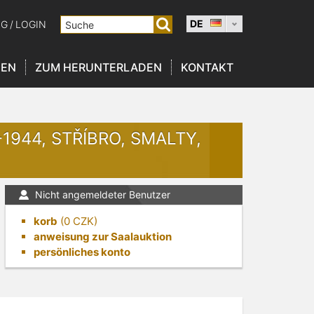
DE
NG
/
LOGIN
NEN
ZUM HERUNTERLADEN
KONTAKT
1944, STŘÍBRO, SMALTY,
Nicht angemeldeter Benutzer
korb
(
0
CZK)
anweisung zur Saalauktion
persönliches konto