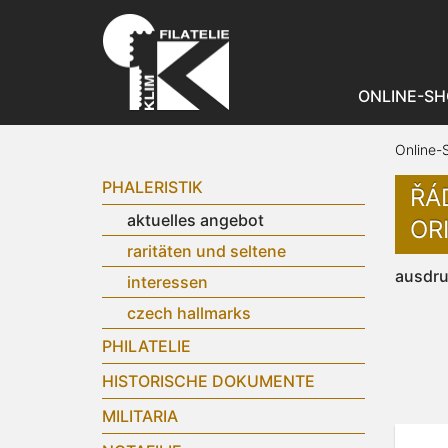
ONLINE-SH
Online-
PHALERISTIK
ŘÁ
aktuelles angebot
OR
raritäten und seltene
ausdr
interessen
czech hallmarks
PHILATELIE
HISTORISCHE DOKUMENTE
MILITARIA