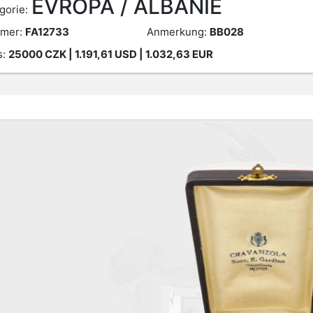
EVROPA / ALBÁNIE
gorie:
mer:
FA12733
Anmerkung:
BB028
s:
25000
CZK
| 1.191,61 USD | 1.032,63 EUR