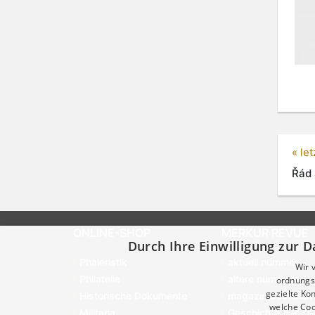
« le
Řád 
ONLINE-SHOP
MERKUR REVUE
Durch Ihre Einwilligung zur D
Phaleristik
aktuell nummer
Wir 
Philatelie
altere nummeren
ordnungsg
gezielte K
Historische Dokumente
magazin bestellen
welche Coo
Militaria
Geschichte der Zei