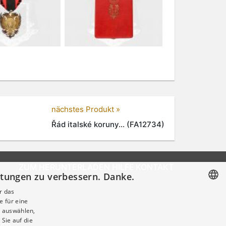
nächstes Produkt »
Řád italské koruny... (FA12734)
ZUM HERUNTERLADEN
HILFE
KONTAKT
istungen zu verbessern. Danke.
r das
e für eine
CZECH
 auswählen,
GERMAN
Sie auf die
tion