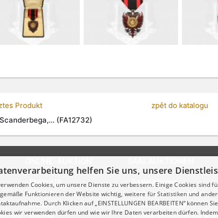
tztes Produkt
zpět do katalogu
Scanderbega,... (FA12732)
ONLINE-AUKTION
SAALAUKTIONEN
atenverarbeitung helfen Sie uns, unsere Dienstle
Phaleristik
Saalauktionen
verwenden Cookies, um unsere Dienste zu verbessern. Einige Cookies sind fü
Philatelie
Archiv der Saalauktionen
emäße Funktionieren der Website wichtig, weitere für Statistiken und ander
ontaktaufnahme. Durch Klicken auf „EINSTELLUNGEN BEARBEITEN“ können Sie
Militaria
Auktion Kalender
kies wir verwenden dürfen und wie wir Ihre Daten verarbeiten dürfen. Indem 
tschrift
Notafilie
Veranstaltungsort der Auk