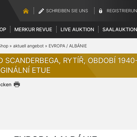
SCHREIBEN SIE UNS
REGISTRIERU
OP
MERKUR REVUE
LIVE AUKTION
SAALAUKTIO
Shop
»
aktuell angebot
»
EVROPA / ALBÁNIE
D SCANDERBEGA, RYTÍŘ, OBDOBÍ 1940-
IGINÁLNÍ ETUE
ucken