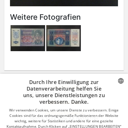
Weitere Fotografien
Durch Ihre Einwilligung zur
« letztes Produkt
Datenverarbeitung helfen Sie
100 Kč 1920 série Af, 1x... (NO18277)
uns, unsere Dienstleistungen zu
CZECH
verbessern. Danke.
zpět do katalogu
GERMAN
Wir verwenden Cookies, um unsere Dienste zu verbessern. Einige
nächstes Produkt »
ENGLISH
Cookies sind für das ordnungsgemäße Funktionieren der Website
1000 K 1944 série AA (NO18279)
wichtig, weitere für Statistiken und andere für eine gezielte
Kontaktaufnahme. Durch Klicken auf „EINSTELLUNGEN BEARBEITEN“