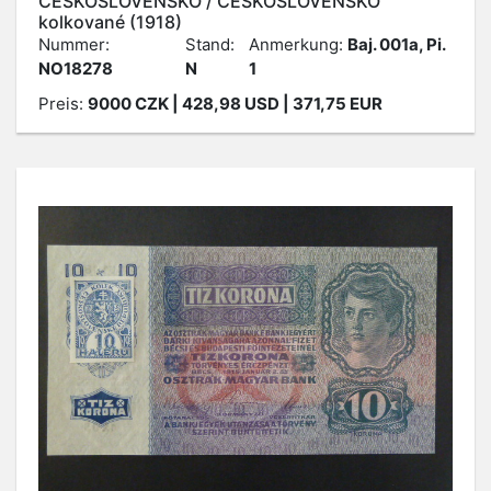
ČESKOSLOVENSKO / ČESKOSLOVENSKO
kolkované (1918)
Nummer:
Stand:
Anmerkung:
Baj. 001a, Pi.
NO18278
N
1
Preis:
9000
CZK
| 428,98 USD | 371,75 EUR