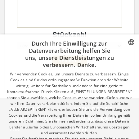
Stückzahl
Durch Ihre Einwilligung zur
Datenverarbeitung helfen Sie
uns, unsere Dienstleistungen zu
CZECH
verbessern. Danke.
GERMAN
Wir verwenden Cookies, um unsere Dienste zu verbessern. Einige
ENGLISH
Cookies sind für das ordnungsgemäße Funktionieren der Website
wichtig, weitere für Statistiken und andere für eine gezielte
Kontaktaufnahme. Durch Klicken auf „EINSTELLUNGEN BEARBEITEN“
können Sie auswählen, welche Cookies wir verwenden dürfen und wie
wir Ihre Daten verarbeiten dürfen. Indem Sie auf die Schaltfläche
ONLINE-SHOP
MERKUR REVUE
„ALLE AKZEPTIEREN“ klicken, erlauben Sie uns die Verwendung von
Cookies und die Verarbeitung Ihrer Daten im vollen Umfang gemäß
ONLINE-AUKTION
SAALAUKTIONEN
unseren Richtlinien. Sie stimmen außerdem zu, dass diese Daten in
Länder außerhalb des Europäischen Wirtschaftsraums übertragen
ZUM
HILFE
und verarbeitet werden dürfen.
Bevor Sie fortfahren, machen Sie sich mit unserem Richtlinie zum