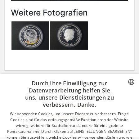
Weitere Fotografien
Durch Ihre Einwilligung zur
« letztes Produkt
Datenverarbeitung helfen Sie
1 Dolar 2010, Krokodýl, 1... (NU292032)
uns, unsere Dienstleistungen zu
CZECH
verbessern. Danke.
zpět do katalogu
GERMAN
Wir verwenden Cookies, um unsere Dienste zu verbessern. Einige
nächstes Produkt »
ENGLISH
Cookies sind für das ordnungsgemäße Funktionieren der Website
1 Dolar 2010, Wombat, 1 oz,... (NU292034)
wichtig, weitere für Statistiken und andere für eine gezielte
Kontaktaufnahme. Durch Klicken auf „EINSTELLUNGEN BEARBEITEN“
können Sie auswählen, welche Cookies wir verwenden dürfen und wie