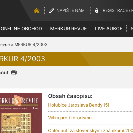
NAPIŠTE NÁM
REGISTRACE
/
ON-LINE OBCHOD
MERKUR REVUE
LIVE AUKCE
revue
»
MERKUR 4/2003
RKUR 4/2003
nout
Obsah časopisu:
Holubice Jaroslava Bendy (5)
Válka proti terorismu
Ohlédnutí za slovenskými známkami 20