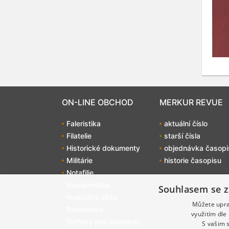
ON-LINE OBCHOD
MERKUR REVUE
Faleristika
aktuální číslo
Filatelie
starší čísla
Historické dokumenty
objednávka časopi
Militárie
historie časopisu
Notafilie
Numismatika
Souhlasem se z
Investiční zlato
Můžete uprav
Pohlednice
využitím dle
Potřeby pro sběratele
S vašim 