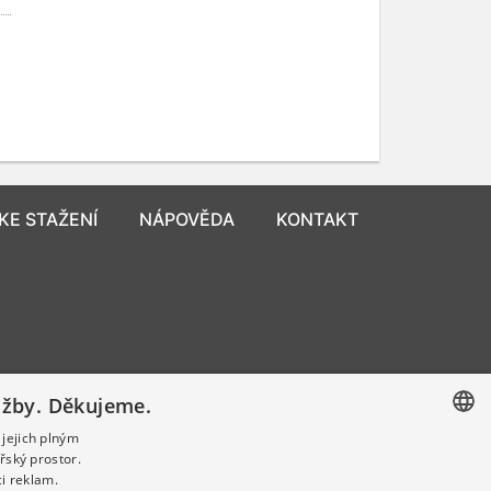
KE STAŽENÍ
NÁPOVĚDA
KONTAKT
užby. Děkujeme.
 jejich plným
řský prostor.
CZECH
i reklam.