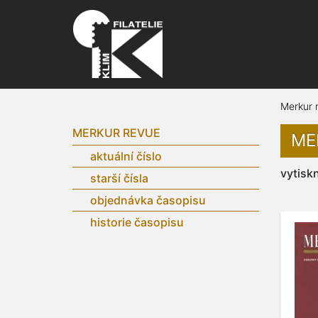
Merkur 
MERKUR REVUE
ME
aktuální číslo
vytisk
starší čísla
objednávka časopisu
historie časopisu