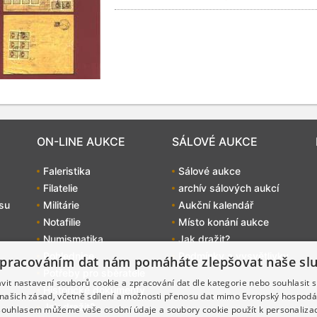
ON-LINE AUKCE
SÁLOVÉ AUKCE
Faleristika
Sálové aukce
Filatelie
archív sálových aukcí
su
Militárie
Aukční kalendář
Notafilie
Místo konání aukce
Numismatika
Jak dražit?
Pohlednice
Podmínky a vysvětlivky
pracováním dat nám pomáháte zlepšovat naše sl
Potřeby pro sběratele
it nastavení souborů cookie a zpracování dat dle kategorie nebo souhlasit s
Historické dokumenty
 našich zásad, včetně sdílení a možnosti přenosu dat mimo Evropský hospodá
Jak dražit?
souhlasem můžeme vaše osobní údaje a soubory cookie použít k personalizac