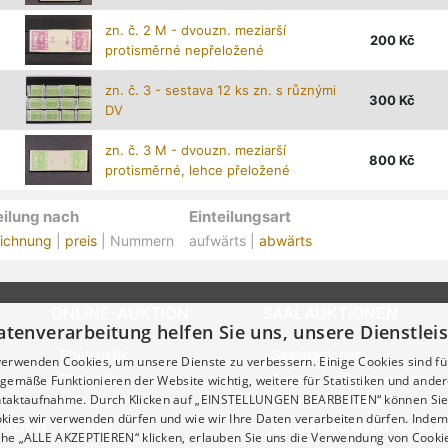
zn. č. 2 M - dvouzn. meziarší
200
Kč
protisměrné nepřeložené
zn. č. 3 - sestava 12 ks zn. s různými
300
Kč
DV
zn. č. 3 M - dvouzn. meziarší
800
Kč
protisměrné, lehce přeložené
eilung nach
Einteilungsart
ichnung
|
preis
| Nummern
aufwärts |
abwärts
ONLINE-AUKTION
SAALAUKTIONEN
atenverarbeitung helfen Sie uns, unsere Dienstle
Phaleristik
Saalauktionen
verwenden Cookies, um unsere Dienste zu verbessern. Einige Cookies sind fü
Philatelie
Archiv der Saalauktionen
emäße Funktionieren der Website wichtig, weitere für Statistiken und ander
ontaktaufnahme. Durch Klicken auf „EINSTELLUNGEN BEARBEITEN“ können Sie
Militaria
Auktion Kalender
kies wir verwenden dürfen und wie wir Ihre Daten verarbeiten dürfen. Indem 
tschrift
Notafilie
Veranstaltungsort der Auk
che „ALLE AKZEPTIEREN“ klicken, erlauben Sie uns die Verwendung von Cooki