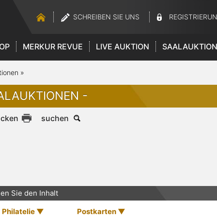
SCHREIBEN SIE UNS
REGISTRIERU
OP
MERKUR REVUE
LIVE AUKTION
SAALAUKTIO
tionen
»
ALAUKTIONEN -
ucken
suchen
en Sie den Inhalt
Philatelie
Postkarten