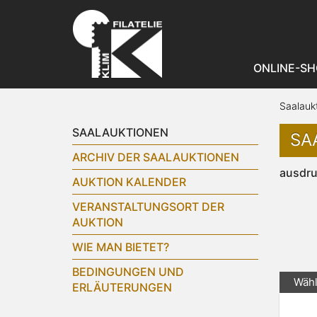
ONLINE-SH
Saalauk
SAALAUKTIONEN
SA
ARCHIV DER SAALAUKTIONEN
ausdr
AUKTION KALENDER
VERANSTALTUNGSORT DER
AUKTION
WIE MAN BIETET?
BEDINGUNGEN UND
Wähl
ERLÄUTERUNGEN