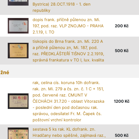
Bystrica) 28.OCT.1918 - 1. den
republiky
dopis frank. příčně půlenou zn. Mi.
197, pod. raz. VLP ZNOJMO - PRAHA
200
Kč
2.1.19, I. TO
tiskopis do Brna frank. zn. Mi. 220 A
a příčně půlenou zn, Mi. 187, pod.
500
Kč
raz. PŘEDKLÁŠTEŘÍ TIŠNOV 2.2.1919,
správná frankatura v TO I, lux. kvalita
žné
rak, celina cís. koruna 10h dofrank.
rak. zn. Mi. 279 a čs. zn. č. 1 C + 151,
pod. červené raz. CMUNT V
ČECHÁCH 31.7.20 - oblast Vitorazska
1200
Kč
- poslední den pod dočasnou rak.
správou, odesílatel Fr. M. Čapek čs.
poštovní vrchní kontrolor
sestava 5 ks rak. KL dofrank. zn.
Hradčany nebo spěšné, zajímavá raz.,
500
Kč