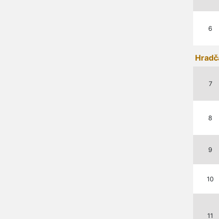
6
Hradč
7
8
9
10
11