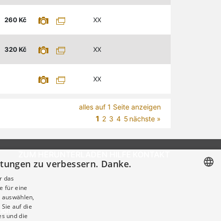
260
Kč
XX
320
Kč
XX
XX
alles auf 1 Seite anzeigen
1
2
3
4
5
nächste »
ZUM HERUNTERLADEN
HILFE
KONTAKT
istungen zu verbessern. Danke.
r das
e für eine
CZECH
 auswählen,
GERMAN
Sie auf die
tion
es und die
ENGLISH