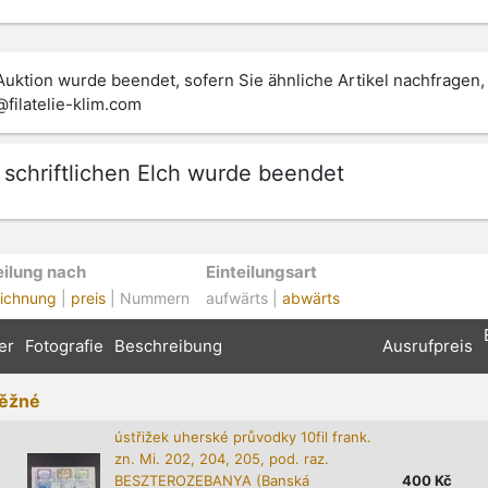
Auktion wurde beendet, sofern Sie ähnliche Artikel nachfragen,
@filatelie-klim.com
 schriftlichen Elch wurde beendet
eilung nach
Einteilungsart
ichnung
|
preis
| Nummern
aufwärts |
abwärts
er
Fotografie
Beschreibung
Ausrufpreis
ěžné
ústřižek uherské průvodky 10fil frank.
zn. Mi. 202, 204, 205, pod. raz.
BESZTEROZEBANYA (Banská
400
Kč