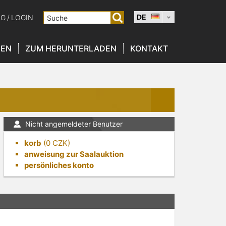
DE
NG
/
LOGIN
NEN
ZUM HERUNTERLADEN
KONTAKT
Nicht angemeldeter Benutzer
korb
(
0
CZK)
anweisung zur Saalauktion
persönliches konto