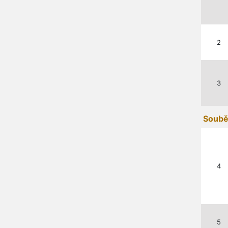
2
3
Soubě
4
5