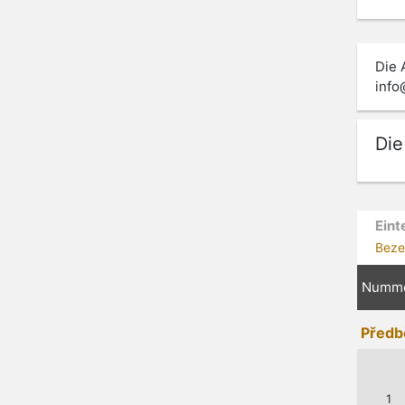
Die 
info
Die
Eint
Beze
Numm
Předb
1