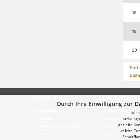
18
19
20
Eint
Beze
ONLINE-SHOP
MERKUR REVUE
Durch Ihre Einwilligung zur D
Phaleristik
aktuell nummer
Wir 
Philatelie
altere nummeren
ordnungsg
gezielte K
Historische Dokumente
magazin bestellen
welche Coo
Militaria
Geschichte der Zei
Schaltflä