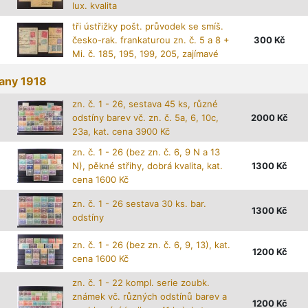
lux. kvalita
tři ústřižky pošt. průvodek se smíš.
česko-rak. frankaturou zn. č. 5 a 8 +
300
Kč
Mi. č. 185, 195, 199, 205, zajímavé
any 1918
zn. č. 1 - 26, sestava 45 ks, různé
odstíny barev vč. zn. č. 5a, 6, 10c,
2000
Kč
23a, kat. cena 3900 Kč
zn. č. 1 - 26 (bez zn. č. 6, 9 N a 13
N), pěkné střihy, dobrá kvalita, kat.
1300
Kč
cena 1600 Kč
zn. č. 1 - 26 sestava 30 ks. bar.
1300
Kč
odstíny
zn. č. 1 - 26 (bez zn. č. 6, 9, 13), kat.
1200
Kč
cena 1600 Kč
zn. č. 1 - 22 kompl. serie zoubk.
známek vč. různých odstínů barev a
1200
Kč