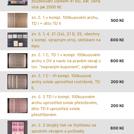
zoubkování (celkem 41 ks), kat. cena
více jak 2000 Kč
zn. č. 1 v kompl. 100kusovém archu,
500
Kč
TD I + dtto TD II
zn. č. 1, 4, 21 (2x), 21 D, 25, všechny
s kompl. výrazným stroj. obtiskem na
800
Kč
lepu
zn. č. 1 C, TD 1 v kompl. 100kusovém
archu s DV a navíc na pravém okraji s
800
Kč
tzv. "nepravým kuponem", zajímavé
zn. č. 1 C - tři kompl. 100kusové
archy svisle uprostřed roztržené, TD
200
Kč
II,
zn. č. 2 TD I v kompl. 100kusovém
archu uprostřed svisle přeloženém,
200
Kč
dtto TD II uprostřed svisle
přestřiženém
zn. č. 2 dvojitý tisk ve čtyřbloku se
800
Kč
spodním okrajem a počitadly