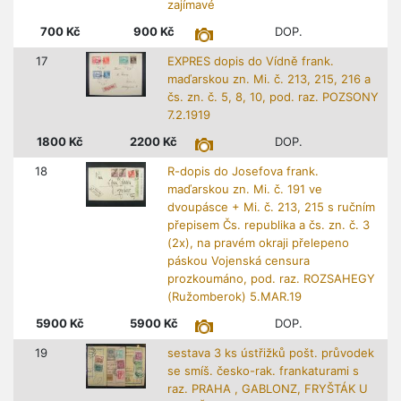
zajímavé
700
Kč
900
Kč
DOP.
17
EXPRES dopis do Vídně frank.
maďarskou zn. Mi. č. 213, 215, 216 a
čs. zn. č. 5, 8, 10, pod. raz. POZSONY
7.2.1919
1800
Kč
2200
Kč
DOP.
18
R-dopis do Josefova frank.
maďarskou zn. Mi. č. 191 ve
dvoupásce + Mi. č. 213, 215 s ručním
přepisem Čs. republika a čs. zn. č. 3
(2x), na pravém okraji přelepeno
páskou Vojenská censura
prozkoumáno, pod. raz. ROZSAHEGY
(Ružomberok) 5.MAR.19
5900
Kč
5900
Kč
DOP.
19
sestava 3 ks ústřižků pošt. průvodek
se smíš. česko-rak. frankaturami s
raz. PRAHA , GABLONZ, FRYŠTÁK U