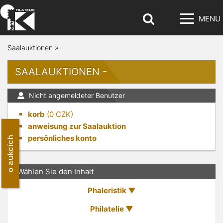
MENU
Saalauktionen
»
SAALAUKTIONEN -
Nicht angemeldeter Benutzer
korb
(
0
CZK)
anweisung zur Saalauktion
persönliches konto
o aukcích
Wählen Sie den Inhalt
Phaleristik
Philatelie