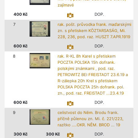
zajímavé
400
Kč
DOP.
7
rak. pošt. průvodka frank. maďarskými
zn. s přetiskem KÖZTARSASÁG, Mi.
228, 236, pod. raz. HUSZT 7.APR.1919
600
Kč
DOP.
8
rak. R-KL 8h Karel s přetiskem
POCZTA POLSKA 15h dofrank.
polskými známkami , pod. raz.
PETROWITZ BEI FREISTADT 23.6.19 a
R-zálepka 20h Krel s přetiskem
POLSKA POCZTA 25h dofrank. pol.
zn., pod. raz. FREISTADT ...23.4.19
600
Kč
DOP.
9
celistvost do Něm. Brodu frank.
příčně půlenou zn. Mi. č. 221/223,
razítko ....OKR. NĚM. BROD ... 19
300
Kč
300
Kč
DOP.