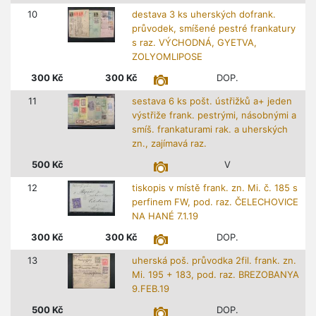
10
destava 3 ks uherských dofrank.
průvodek, smíšené pestré frankatury
s raz. VÝCHODNÁ, GYETVA,
ZOLYOMLIPOSE
300
Kč
300
Kč
DOP.
11
sestava 6 ks pošt. ústřižků a+ jeden
výstřiže frank. pestrými, násobnými a
smíš. frankaturami rak. a uherských
zn., zajímavá raz.
500
Kč
V
12
tiskopis v místě frank. zn. Mi. č. 185 s
perfinem FW, pod. raz. ČELECHOVICE
NA HANÉ 7.1.19
300
Kč
300
Kč
DOP.
13
uherská poš. průvodka 2fil. frank. zn.
Mi. 195 + 183, pod. raz. BREZOBANYA
9.FEB.19
500
Kč
DOP.