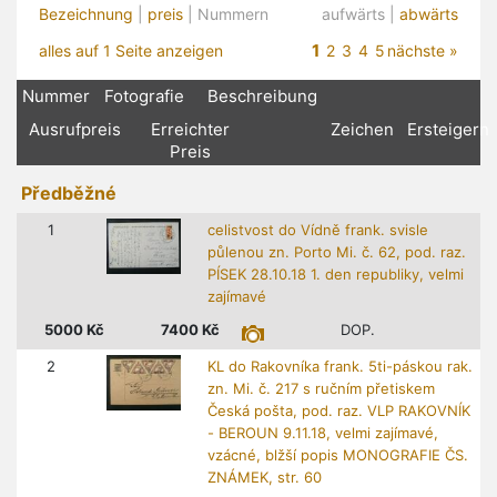
Bezeichnung
|
preis
| Nummern
aufwärts |
abwärts
1
alles auf 1 Seite anzeigen
2
3
4
5
nächste »
Nummer
Fotografie
Beschreibung
Ausrufpreis
Erreichter
Zeichen
Ersteigern
Preis
Předběžné
1
celistvost do Vídně frank. svisle
půlenou zn. Porto Mi. č. 62, pod. raz.
PÍSEK 28.10.18 1. den republiky, velmi
zajímavé
5000
Kč
7400
Kč
DOP.
2
KL do Rakovníka frank. 5ti-páskou rak.
zn. Mi. č. 217 s ručním přetiskem
Česká pošta, pod. raz. VLP RAKOVNÍK
- BEROUN 9.11.18, velmi zajímavé,
vzácné, blžší popis MONOGRAFIE ČS.
ZNÁMEK, str. 60