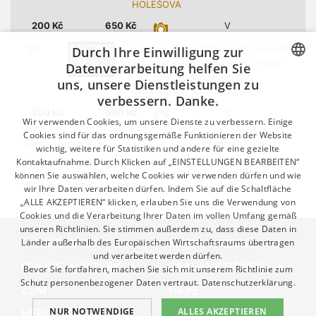
HOLEŠOVA
200
Kč
650
Kč
V
20
sestava 2 ks ústřižků pošt. průvodek
Durch Ihre Einwilligung zur
a a dvou výstřižků se smíš. česko-
Datenverarbeitung helfen Sie
rak., resp. česko-uherskými
uns, unsere Dienstleistungen zu
CZECH
frankaturami, zajímavá raz.
verbessern. Danke.
GERMAN
200
Kč
600
Kč
V
Wir verwenden Cookies, um unsere Dienste zu verbessern. Einige
ENGLISH
Cookies sind für das ordnungsgemäße Funktionieren der Website
Einteilung nach
Einteilungsart
wichtig, weitere für Statistiken und andere für eine gezielte
Bezeichnung
|
preis
| Nummern
aufwärts |
abwärts
Kontaktaufnahme. Durch Klicken auf „EINSTELLUNGEN BEARBEITEN“
können Sie auswählen, welche Cookies wir verwenden dürfen und wie
1
alles auf 1 Seite anzeigen
2
3
4
5
nächste »
wir Ihre Daten verarbeiten dürfen. Indem Sie auf die Schaltfläche
„ALLE AKZEPTIEREN“ klicken, erlauben Sie uns die Verwendung von
Cookies und die Verarbeitung Ihrer Daten im vollen Umfang gemäß
unseren Richtlinien. Sie stimmen außerdem zu, dass diese Daten in
ONLINE-SHOP
Länder außerhalb des Europäischen Wirtschaftsraums übertragen
MERKUR REVUE
und verarbeitet werden dürfen.
ONLINE-AUKTION
SAALAUKTIONEN
Bevor Sie fortfahren, machen Sie sich mit unserem Richtlinie zum
Schutz personenbezogener Daten vertraut.
Datenschutzerklärung.
ZUM
HILFE
NUR NOTWENDIGE
ALLES AKZEPTIEREN
HERUNTERLADEN