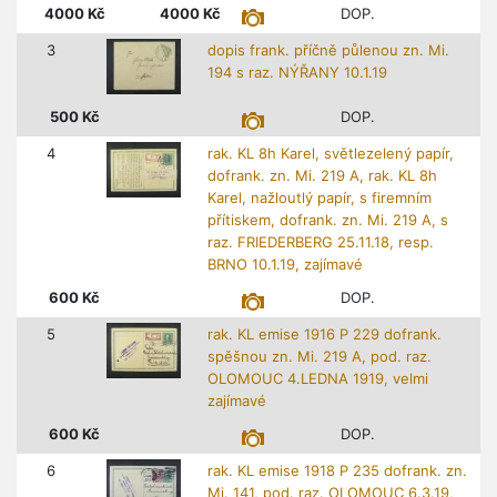
4000
Kč
4000
Kč
DOP.
3
dopis frank. příčně půlenou zn. Mi.
194 s raz. NÝŘANY 10.1.19
500
Kč
DOP.
4
rak. KL 8h Karel, světlezelený papír,
dofrank. zn. Mi. 219 A, rak. KL 8h
Karel, nažloutlý papír, s firemním
přítiskem, dofrank. zn. Mi. 219 A, s
raz. FRIEDERBERG 25.11.18, resp.
BRNO 10.1.19, zajímavé
600
Kč
DOP.
5
rak. KL emise 1916 P 229 dofrank.
spěšnou zn. Mi. 219 A, pod. raz.
OLOMOUC 4.LEDNA 1919, velmi
zajímavé
600
Kč
DOP.
6
rak. KL emise 1918 P 235 dofrank. zn.
Mi. 141, pod. raz. OLOMOUC 6.3.19,