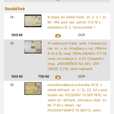
Souběžné
14
R-dopis do Vídně frank. zn. č. 3 + zn.
Mi. 194, pod. raz. ostroh 17.2.19 s
přelepkou D. ö. Zensurstelle 1
500
Kč
DOP.
15
tři celistvosti frank. smíš. frankaturou
rak. zn. + zn. Hradčany s raz. PRAHA
8 18.3.19, resp. SCHLUKENAU 27.1.19,
navíc na známce č. 3 DV (Zeppelin),
resp. JAROMĚŘICE NA SEV. ZÁP.
DRÁZE 3.1.19, velmi zajímavé
500
Kč
750
Kč
DOP.
16
uherská balíková průvodka 10 fil. v
místě dofrank. zn. č. 12, 22, 24 s pod.
kulaté raz. POZSONY 13.SEP.1919, na
zadní str. dofrank. uherskou dopl. zn.
Mi. P 40 s rámeč. raz.
POZSONYSARFÖ 15.SEP.13, velmi