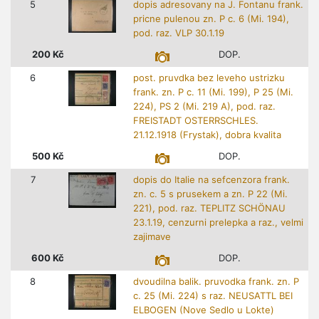
5
dopis adresovany na J. Fontanu frank.
pricne pulenou zn. P c. 6 (Mi. 194),
pod. raz. VLP 30.1.19
200
Kč
DOP.
6
post. pruvdka bez leveho ustrizku
frank. zn. P c. 11 (Mi. 199), P 25 (Mi.
224), PS 2 (Mi. 219 A), pod. raz.
FREISTADT OSTERRSCHLES.
21.12.1918 (Frystak), dobra kvalita
500
Kč
DOP.
7
dopis do Italie na sefcenzora frank.
zn. c. 5 s prusekem a zn. P 22 (Mi.
221), pod. raz. TEPLITZ SCHÖNAU
23.1.19, cenzurni prelepka a raz., velmi
zajimave
600
Kč
DOP.
8
dvoudilna balik. pruvodka frank. zn. P
c. 25 (Mi. 224) s raz. NEUSATTL BEI
ELBOGEN (Nove Sedlo u Lokte)