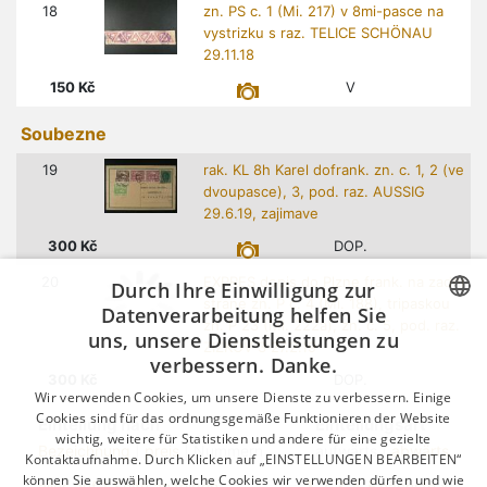
18
zn. PS c. 1 (Mi. 217) v 8mi-pasce na
vystrizku s raz. TELICE SCHÖNAU
29.11.18
150
Kč
V
Soubezne
19
rak. KL 8h Karel dofrank. zn. c. 1, 2 (ve
dvoupasce), 3, pod. raz. AUSSIG
29.6.19, zajimave
300
Kč
DOP.
20
EXPRES dopis do Plzne frank. na zadni
Durch Ihre Einwilligung zur
strane zn. P c. 4 (Mi. 188), tripaskou
Datenverarbeitung helfen Sie
zn. P 23 (Mi. 222a), zn. c. 5, pod. raz.
uns, unsere Dienstleistungen zu
CZECH
ZIZKOV 3 27.2.19
verbessern. Danke.
GERMAN
300
Kč
DOP.
Wir verwenden Cookies, um unsere Dienste zu verbessern. Einige
ENGLISH
Cookies sind für das ordnungsgemäße Funktionieren der Website
Einteilung nach
Einteilungsart
wichtig, weitere für Statistiken und andere für eine gezielte
Bezeichnung
|
preis
| Nummern
aufwärts |
abwärts
Kontaktaufnahme. Durch Klicken auf „EINSTELLUNGEN BEARBEITEN“
können Sie auswählen, welche Cookies wir verwenden dürfen und wie