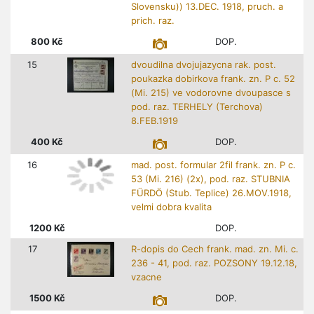
Slovensku)) 13.DEC. 1918, pruch. a
prich. raz.
800
Kč
DOP.
15
dvoudilna dvojujazycna rak. post.
poukazka dobirkova frank. zn. P c. 52
(Mi. 215) ve vodorovne dvoupasce s
pod. raz. TERHELY (Terchova)
8.FEB.1919
400
Kč
DOP.
16
mad. post. formular 2fil frank. zn. P c.
53 (Mi. 216) (2x), pod. raz. STUBNIA
FÜRDÖ (Stub. Teplice) 26.MOV.1918,
velmi dobra kvalita
1200
Kč
DOP.
17
R-dopis do Cech frank. mad. zn. Mi. c.
236 - 41, pod. raz. POZSONY 19.12.18,
vzacne
1500
Kč
DOP.