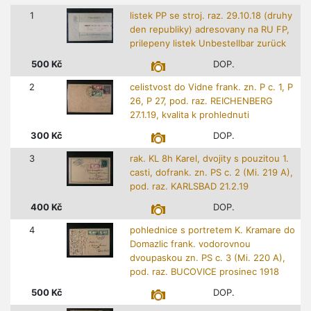
1
listek PP se stroj. raz. 29.10.18 (druhy
den republiky) adresovany na RU FP,
prilepeny listek Unbestellbar zurück
500
Kč
DOP.
2
celistvost do Vidne frank. zn. P c. 1, P
26, P 27, pod. raz. REICHENBERG
27.1.19, kvalita k prohlednuti
300
Kč
DOP.
3
rak. KL 8h Karel, dvojity s pouzitou 1.
casti, dofrank. zn. PS c. 2 (Mi. 219 A),
pod. raz. KARLSBAD 21.2.19
400
Kč
DOP.
4
pohlednice s portretem K. Kramare do
Domazlic frank. vodorovnou
dvoupaskou zn. PS c. 3 (Mi. 220 A),
pod. raz. BUCOVICE prosinec 1918
500
Kč
DOP.