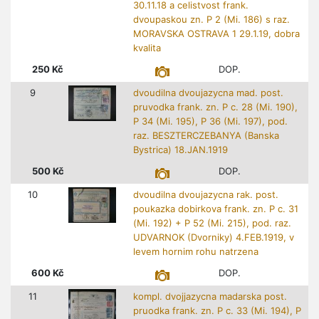
30.11.18 a celistvost frank.
dvoupaskou zn. P 2 (Mi. 186) s raz.
MORAVSKA OSTRAVA 1 29.1.19, dobra
kvalita
250
Kč
DOP.
9
dvoudilna dvoujazycna mad. post.
pruvodka frank. zn. P c. 28 (Mi. 190),
P 34 (Mi. 195), P 36 (Mi. 197), pod.
raz. BESZTERCZEBANYA (Banska
Bystrica) 18.JAN.1919
500
Kč
DOP.
10
dvoudilna dvoujazycna rak. post.
poukazka dobirkova frank. zn. P c. 31
(Mi. 192) + P 52 (Mi. 215), pod. raz.
UDVARNOK (Dvorniky) 4.FEB.1919, v
levem hornim rohu natrzena
600
Kč
DOP.
11
kompl. dvojjazycna madarska post.
pruodka frank. zn. P c. 33 (Mi. 194), P