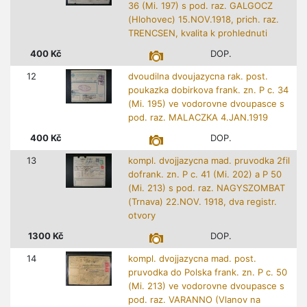
36 (Mi. 197) s pod. raz. GALGOCZ
(Hlohovec) 15.NOV.1918, prich. raz.
TRENCSEN, kvalita k prohlednuti
400
Kč
DOP.
12
dvoudilna dvoujazycna rak. post.
poukazka dobirkova frank. zn. P c. 34
(Mi. 195) ve vodorovne dvoupasce s
pod. raz. MALACZKA 4.JAN.1919
400
Kč
DOP.
13
kompl. dvojjazycna mad. pruvodka 2fil
dofrank. zn. P c. 41 (Mi. 202) a P 50
(Mi. 213) s pod. raz. NAGYSZOMBAT
(Trnava) 22.NOV. 1918, dva registr.
otvory
1300
Kč
DOP.
14
kompl. dvojjazycna mad. post.
pruvodka do Polska frank. zn. P c. 50
(Mi. 213) ve vodorovne dvoupasce s
pod. raz. VARANNO (Vlanov na