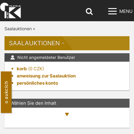
MENU
Saalauktionen
»
SAALAUKTIONEN -
Nicht angemeldeter Benutzer
korb
(
0
CZK)
anweisung zur Saalauktion
persönliches konto
o aukcích
Wählen Sie den Inhalt