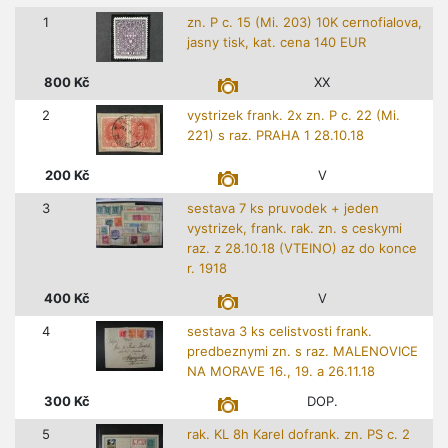
1
zn. P c. 15 (Mi. 203) 10K cernofialova,
jasny tisk, kat. cena 140 EUR
800
Kč
XX
2
vystrizek frank. 2x zn. P c. 22 (Mi.
221) s raz. PRAHA 1 28.10.18
200
Kč
V
3
sestava 7 ks pruvodek + jeden
vystrizek, frank. rak. zn. s ceskymi
raz. z 28.10.18 (VTEINO) az do konce
r. 1918
400
Kč
V
4
sestava 3 ks celistvosti frank.
predbeznymi zn. s raz. MALENOVICE
NA MORAVE 16., 19. a 26.11.18
300
Kč
DOP.
5
rak. KL 8h Karel dofrank. zn. PS c. 2