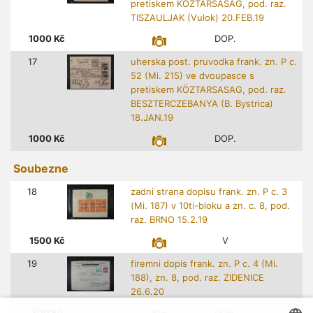
pretiskem KÖZTARSASAG, pod. raz.
TISZAULJAK (Vulok) 20.FEB.19
1000
Kč
DOP.
17
uherska post. pruvodka frank. zn. P c.
52 (Mi. 215) ve dvoupasce s
pretiskem KÖZTARSASAG, pod. raz.
BESZTERCZEBANYA (B. Bystrica)
18.JAN.19
1000
Kč
DOP.
Soubezne
18
zadni strana dopisu frank. zn. P c. 3
(Mi. 187) v 10ti-bloku a zn. c. 8, pod.
raz. BRNO 15.2.19
1500
Kč
V
19
firemni dopis frank. zn. P c. 4 (Mi.
188), zn. 8, pod. raz. ZIDENICE
26.6.20
300
Kč
DOP.