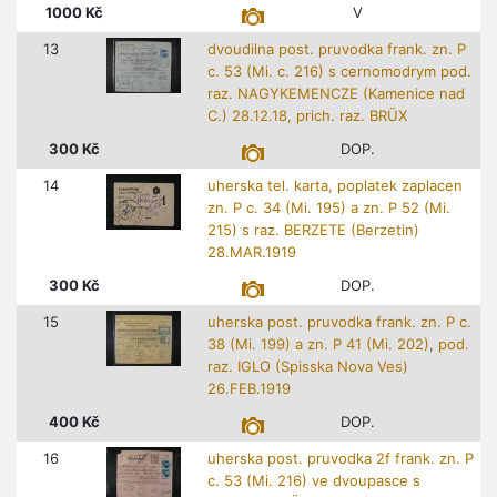
1000
Kč
V
13
dvoudilna post. pruvodka frank. zn. P
c. 53 (Mi. c. 216) s cernomodrym pod.
raz. NAGYKEMENCZE (Kamenice nad
C.) 28.12.18, prich. raz. BRÜX
300
Kč
DOP.
14
uherska tel. karta, poplatek zaplacen
zn. P c. 34 (Mi. 195) a zn. P 52 (Mi.
215) s raz. BERZETE (Berzetin)
28.MAR.1919
300
Kč
DOP.
15
uherska post. pruvodka frank. zn. P c.
38 (Mi. 199) a zn. P 41 (Mi. 202), pod.
raz. IGLO (Spisska Nova Ves)
26.FEB.1919
400
Kč
DOP.
16
uherska post. pruvodka 2f frank. zn. P
c. 53 (Mi. 216) ve dvoupasce s