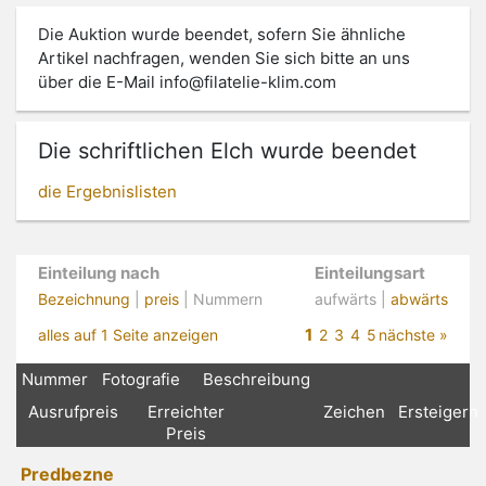
Die Auktion wurde beendet, sofern Sie ähnliche
Artikel nachfragen, wenden Sie sich bitte an uns
über die E-Mail
info@filatelie-klim.com
Die schriftlichen Elch wurde beendet
die Ergebnislisten
Einteilung nach
Einteilungsart
Bezeichnung
|
preis
| Nummern
aufwärts |
abwärts
1
alles auf 1 Seite anzeigen
2
3
4
5
nächste »
Nummer
Fotografie
Beschreibung
Ausrufpreis
Erreichter
Zeichen
Ersteigern
Preis
Predbezne