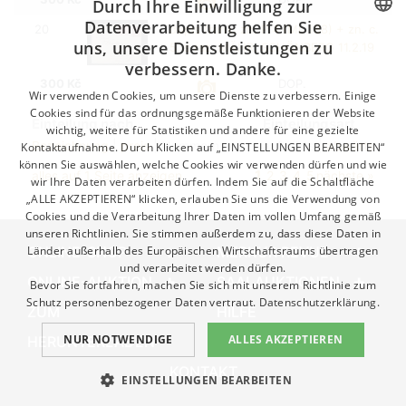
Durch Ihre Einwilligung zur
Datenverarbeitung helfen Sie
20
dopis frank. zn. P 4 (Mi. 188) + zn. c.
uns, unsere Dienstleistungen zu
5, s raz. MÄHR. SCHÖNBERG 11.2.19
CZECH
verbessern. Danke.
GERMAN
300
Kč
DOP.
Wir verwenden Cookies, um unsere Dienste zu verbessern. Einige
ENGLISH
Cookies sind für das ordnungsgemäße Funktionieren der Website
Einteilung nach
Einteilungsart
wichtig, weitere für Statistiken und andere für eine gezielte
Bezeichnung
|
preis
| Nummern
aufwärts |
abwärts
Kontaktaufnahme. Durch Klicken auf „EINSTELLUNGEN BEARBEITEN“
können Sie auswählen, welche Cookies wir verwenden dürfen und wie
1
alles auf 1 Seite anzeigen
2
3
4
5
nächste »
wir Ihre Daten verarbeiten dürfen. Indem Sie auf die Schaltfläche
„ALLE AKZEPTIEREN“ klicken, erlauben Sie uns die Verwendung von
Cookies und die Verarbeitung Ihrer Daten im vollen Umfang gemäß
unseren Richtlinien. Sie stimmen außerdem zu, dass diese Daten in
ONLINE-SHOP
Länder außerhalb des Europäischen Wirtschaftsraums übertragen
MERKUR REVUE
und verarbeitet werden dürfen.
ONLINE-AUKTION
SAALAUKTIONEN
Bevor Sie fortfahren, machen Sie sich mit unserem Richtlinie zum
Schutz personenbezogener Daten vertraut.
Datenschutzerklärung.
ZUM
HILFE
NUR NOTWENDIGE
ALLES AKZEPTIEREN
HERUNTERLADEN
KONTAKT
EINSTELLUNGEN BEARBEITEN