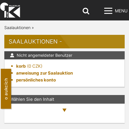
MENU
Saalauktionen
»
SAALAUKTIONEN -
Nicht angemeldeter Benutzer
korb
(
0
CZK)
anweisung zur Saalauktion
persönliches konto
o aukcích
Wählen Sie den Inhalt