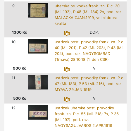
9
uherska pruvodka frank. zn. P c. 30
(Mi. 192), P 48 (Mi. 184) 2x, pod. raz.
MALACKA 7.JAN.1919, velmi dobra
kvalita
1300
Kč
DOP.
10
ustrizek post. pruvodky frank. zn. P c.
40 (Mi. 201), P 42 (Mi. 203), P 43 (Mi.
204), pod. raz. NAGYSOMBAD
(Trnava) 28.10.18 (1. den CSR)
900
Kč
V
11
ustrizek post. pruvodky frank. zn. P c.
47 (Mi. 183), P 53 (Mi. 216), pod. raz.
MYAVA 29.JAN.1919
500
Kč
V
12
ustrizek uherske post. pruvodky
frank. zn. P c. 55 (Mi. 218) 7x, P 36
(Mi. 197), pod. raz.
NAGYSAGUJVAROS 2.APR.1919