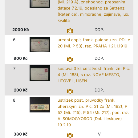
(Mi. 219 A), znehodnoc. prepsanim
datace 7.2.19, odeslano ze Settenz
(Retenice), mimoradne, zajimave, lux.
kvalita
2000
Kč
DOP.
6
uredni dopis frank. pulenou zn. PDL c.
20 (Mi. P 53), raz. PRAHA 1 21.1.1919
800
Kč
DOP.
7
sestava 3 ks celistvosti frank. zn. P c.
4 (Mi. 188), s raz. NOVE MESTO,
LITOVEL, LISEN
200
Kč
DOP.
8
ustrizek post. pruvodky frank.
uherskymi zn. P c. 31 2x (Mi. 192), P
52 (Mi. 215), P 54 (Mi. 217), pod. raz.
ALSOMOGYOROD (Dol. Lieskove)
19.2.19
380
Kč
V