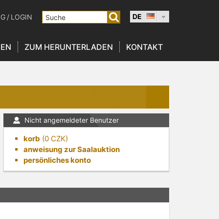
DE
NG
/
LOGIN
NEN
ZUM HERUNTERLADEN
KONTAKT
Nicht angemeldeter Benutzer
korb
(
0
CZK)
anweisung zur Saalauktion
persönliches konto