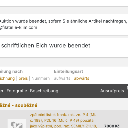
Auktion wurde beendet, sofern Sie ähnliche Artikel nachfragen,
@filatelie-klim.com
 schriftlichen Elch wurde beendet
eilung nach
Einteilungsart
ichnung
|
preis
| Nummern
aufwärts |
abwärts
er
Fotografie
Beschreibung
Ausrufpreis
ěžné - souběžné
zpáteční lístek frank. rak. zn. P 4 (Mi.
č. 188), PDL 16 (Mi. č. P 49) použitá
jako výplatní, pod. raz. SEMILY 7.11.18,
7000
Kč