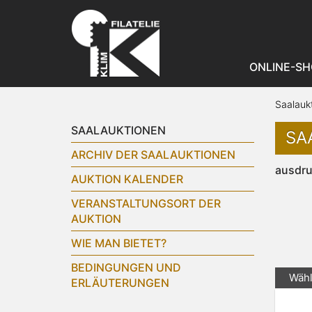
ONLINE-SH
Saalauk
SAALAUKTIONEN
SA
ARCHIV DER SAALAUKTIONEN
ausdr
AUKTION KALENDER
VERANSTALTUNGSORT DER
AUKTION
WIE MAN BIETET?
BEDINGUNGEN UND
Wähl
ERLÄUTERUNGEN