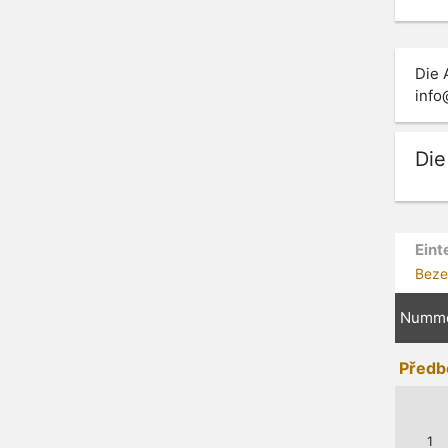
Die 
info
Die
Eint
Beze
Numm
Předb
1