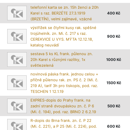
telefonní karta se zn. 15h ženci a 20h
Karel s raz. BERZÉTE 27.3.1919
400
Kč
(BRZETÍN), velmi zajímavé, vzácné
výstřižek se čtyřmi kusy rak. spěšné
trojúhelník. zn. Mi. č. 217 s raz.
900
Kč
CEREKVICE U VYS. MÝTA 12.12.18,
katalog neuvádí
sestava 5 ks KL frank. půlenou zn.
20h Karel s různými razítky, 1x
1000
Kč
světlezelená
novinová páska frank. jednou celou +
příčně půlenou rak. zn. PS č. 2 (Mi. č.
1500
Kč
219 A), tarif 3h pro tiskopis, pod. raz.
TESCHEN 1 12.1.19
EXPRES-dopis do Prahy frank. na
zadní straně dvoupáskou zn. č. P 6
500
Kč
(Mi. č. 194), pod. raz. BRNO 2 6.2.19
R-dopis do Brna frank. zn. č. P 22
(Mi. č. 221), a P 25 (Mi. č. 224), pod.
600
Kč