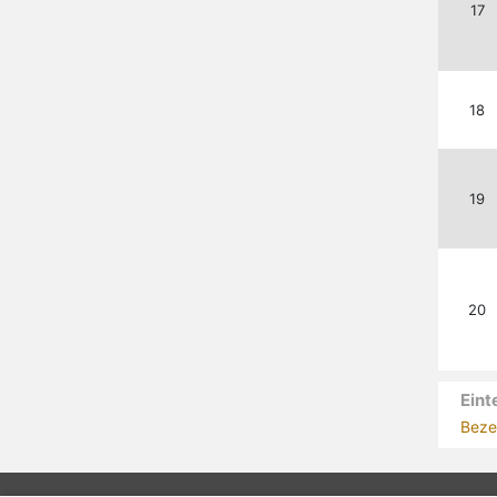
17
18
19
20
Eint
Beze