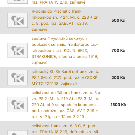
raz. PRAHA 15.2.19, zajímavé
R-dopis do Prachatic frank.
rakouskou zn. P 24, Mi. č. 223 + zn.
500
Kč
č. 8, pod. raz. SABLAT 17.2.19,
zajímavé
sestava 4 výstřižků šekových
poukázek se smíš. frankaturou čs.-
rakouskou s raz. KOLÍN, BRšX,
700
Kč
STRAKONICE, z ledna a února 1919,
zajímavé
rakouský KL 8h Karel dofrank. zn. č.
PS 1 (Mi. č. 217), pod. raz. VYSOKÉ
200
Kč
MÝTO 12.11.18, zajímavé
celistvost do Tábora frank. zn. č. 3 a
zn. PS 2 (Mi. č. 219 A) a PS 3 (Mi. č.
220 A), obě se spodním kuponem,
1500
Kč
pod. nádražní raz. ČÁSLAV 2.2.19 +
raz. VLP Iglau - Tábor 3.2.19
celistvost frank. zn. č. 3 C, 5, pod.
raz. PRAHA 18.2.19, dofrank. zn. Mi.