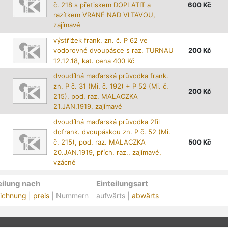
č. 218 s přetiskem DOPLATIT a
600
Kč
razítkem VRANÉ NAD VLTAVOU,
zajímavé
výstřižek frank. zn. č. P 62 ve
vodorovné dvoupásce s raz. TURNAU
200
Kč
12.12.18, kat. cena 400 Kč
dvoudílná maďarská průvodka frank.
zn. P č. 31 (Mi. č. 192) + P 52 (Mi. č.
200
Kč
215), pod. raz. MALACZKA
21.JAN.1919, zajímavé
dvoudílná maďarská průvodka 2fil
dofrank. dvoupáskou zn. P č. 52 (Mi.
č. 215), pod. raz. MALACZKA
500
Kč
20.JAN.1919, přích. raz., zajímavé,
vzácné
eilung nach
Einteilungsart
ichnung
|
preis
| Nummern
aufwärts |
abwärts