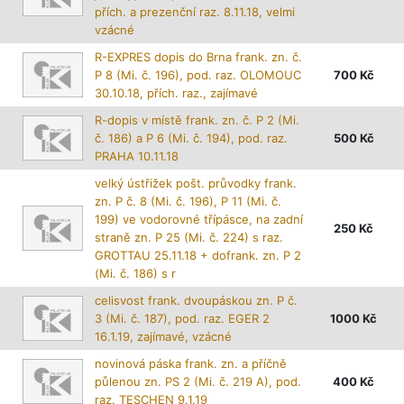
přích. a prezenční raz. 8.11.18, velmi
vzácné
R-EXPRES dopis do Brna frank. zn. č.
P 8 (Mi. č. 196), pod. raz. OLOMOUC
700
Kč
30.10.18, přích. raz., zajímavé
R-dopis v místě frank. zn. č. P 2 (Mi.
č. 186) a P 6 (Mi. č. 194), pod. raz.
500
Kč
PRAHA 10.11.18
velký ústřižek pošt. průvodky frank.
zn. P č. 8 (Mi. č. 196), P 11 (Mi. č.
199) ve vodorovné třípásce, na zadní
250
Kč
straně zn. P 25 (Mi. č. 224) s raz.
GROTTAU 25.11.18 + dofrank. zn. P 2
(Mi. č. 186) s r
celisvost frank. dvoupáskou zn. P č.
3 (Mi. č. 187), pod. raz. EGER 2
1000
Kč
16.1.19, zajímavé, vzácné
novinová páska frank. zn. a příčně
půlenou zn. PS 2 (Mi. č. 219 A), pod.
400
Kč
raz. TESCHEN 9.1.19