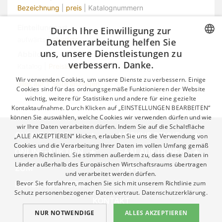
Bezeichnung
|
preis
| Katalognummern
Einteilungsart
Durch Ihre Einwilligung zur
aufwärts |
abwärts
Datenverarbeitung helfen Sie
uns, unsere Dienstleistungen zu
Abbildung
CZECH
verbessern. Danke.
Katalog |
Preisliste
GERMAN
Wir verwenden Cookies, um unsere Dienste zu verbessern. Einige
alles auf 1 Seite anzeigen
ENGLISH
Cookies sind für das ordnungsgemäße Funktionieren der Website
wichtig, weitere für Statistiken und andere für eine gezielte
Kontaktaufnahme. Durch Klicken auf „EINSTELLUNGEN BEARBEITEN“
können Sie auswählen, welche Cookies wir verwenden dürfen und wie
wir Ihre Daten verarbeiten dürfen. Indem Sie auf die Schaltfläche
ONLINE-SHOP
MERKUR REVUE
„ALLE AKZEPTIEREN“ klicken, erlauben Sie uns die Verwendung von
Cookies und die Verarbeitung Ihrer Daten im vollen Umfang gemäß
ONLINE-AUKTION
SAALAUKTIONEN
unseren Richtlinien. Sie stimmen außerdem zu, dass diese Daten in
Länder außerhalb des Europäischen Wirtschaftsraums übertragen
ZUM
HILFE
und verarbeitet werden dürfen.
Bevor Sie fortfahren, machen Sie sich mit unserem Richtlinie zum
HERUNTERLADEN
Schutz personenbezogener Daten vertraut.
Datenschutzerklärung.
KONTAKT
NUR NOTWENDIGE
ALLES AKZEPTIEREN