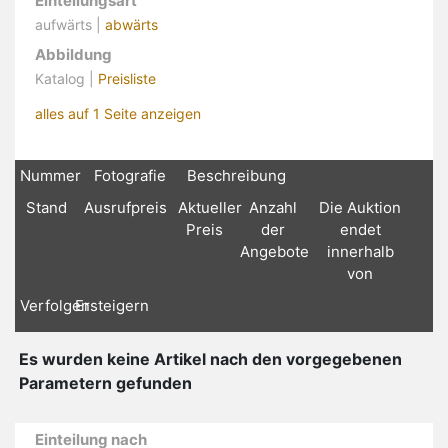
Einteilungsart
aufwärts |
abwärts
Abbildung
Katalog |
Preisliste
alles auf 1 Seite anzeigen
Nummer
Fotografie
Beschreibung
Stand
Ausrufpreis
Aktueller
Anzahl
Die Auktion
Preis
der
endet
Angebote
innerhalb
von
Verfolgen
Ersteigern
Es wurden keine Artikel nach den vorgegebenen
Parametern gefunden
Einteilung nach