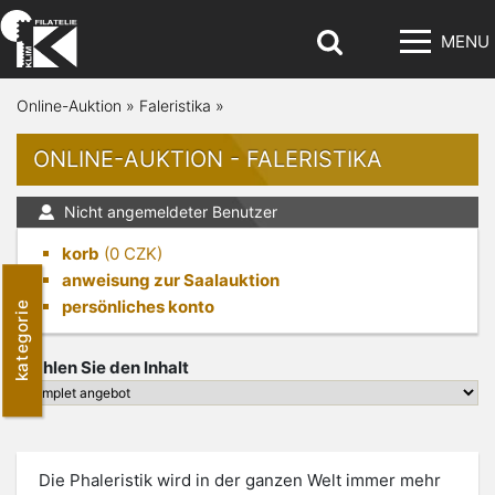
MENU
Online-Auktion
»
Faleristika
»
ONLINE-AUKTION - FALERISTIKA
Nicht angemeldeter Benutzer
korb
(
0
CZK)
anweisung zur Saalauktion
persönliches konto
kategorie
Wählen Sie den Inhalt
Die Phaleristik wird in der ganzen Welt immer mehr