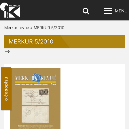
MENU
Merkur revue
»
MERKUR 5/2010
MERKUR 5/2010
-->
o časopisu