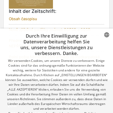
Inhalt der Zeitschrift:
Obsah časopisu
Nově zjištěné padělky známek RSFSR a SSSR
Durch Ihre Einwilligung zur
Předmluva - MERKUR REVUE VYCHÁZET
Datenverarbeitung helfen Sie
NEPŘESTÁVÁ !
uns, unsere Dienstleistungen zu
CZECH
verbessern. Danke.
Polní pošta Německé jižní armády na Podkarpatské
GERMAN
Wir verwenden Cookies, um unsere Dienste zu verbessern. Einige
Rusi v roce 1915
ENGLISH
Cookies sind für das ordnungsgemäße Funktionieren der Website
wichtig, weitere für Statistiken und andere für eine gezielte
Kontaktaufnahme. Durch Klicken auf „EINSTELLUNGEN BEARBEITEN“
können Sie auswählen, welche Cookies wir verwenden dürfen und wie
wir Ihre Daten verarbeiten dürfen. Indem Sie auf die Schaltfläche
ONLINE-SHOP
MERKUR REVUE
„ALLE AKZEPTIEREN“ klicken, erlauben Sie uns die Verwendung von
Cookies und die Verarbeitung Ihrer Daten im vollen Umfang gemäß
ONLINE-AUKTION
SAALAUKTIONEN
unseren Richtlinien. Sie stimmen außerdem zu, dass diese Daten in
Länder außerhalb des Europäischen Wirtschaftsraums übertragen
ZUM
HILFE
und verarbeitet werden dürfen.