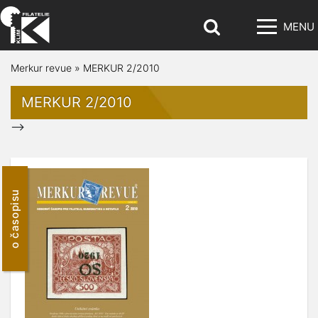
MENU
Merkur revue
»
MERKUR 2/2010
MERKUR 2/2010
-->
o časopisu