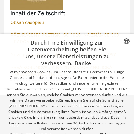
Inhalt der Zeitschrift:
Obsah časopisu
PŘEVRÁCENÝ PŘETISK „SO 1920“ NA ZNÁMCE 500 H
HRADČANY
Durch Ihre Einwilligung zur
Datenverarbeitung helfen Sie
Nové poznatky k typológii modrých Merkurov 1851
uns, unsere Dienstleistungen zu
CZECH
verbessern. Danke.
PRVÁ KORUNOVÁCIA NA ZNÁMKACH ANGLICKÁ
GERMAN
Wir verwenden Cookies, um unsere Dienste zu verbessern. Einige
KRÁĽOVSKÁ RODINA ROKU 1911
ENGLISH
Cookies sind für das ordnungsgemäße Funktionieren der Website
wichtig, weitere für Statistiken und andere für eine gezielte
Kontaktaufnahme. Durch Klicken auf „EINSTELLUNGEN BEARBEITEN“
können Sie auswählen, welche Cookies wir verwenden dürfen und wie
wir Ihre Daten verarbeiten dürfen. Indem Sie auf die Schaltfläche
ONLINE-SHOP
MERKUR REVUE
„ALLE AKZEPTIEREN“ klicken, erlauben Sie uns die Verwendung von
Cookies und die Verarbeitung Ihrer Daten im vollen Umfang gemäß
ONLINE-AUKTION
SAALAUKTIONEN
unseren Richtlinien. Sie stimmen außerdem zu, dass diese Daten in
Länder außerhalb des Europäischen Wirtschaftsraums übertragen
ZUM
HILFE
und verarbeitet werden dürfen.