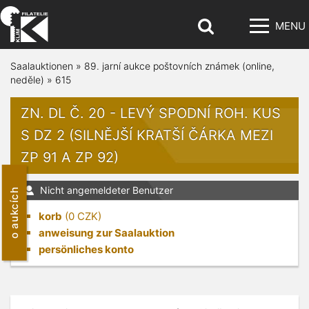
MENU
Saalauktionen
»
89. jarní aukce poštovních známek (online,
neděle)
»
615
ZN. DL Č. 20 - LEVÝ SPODNÍ ROH. KUS
S DZ 2 (SILNĚJŠÍ KRATŠÍ ČÁRKA MEZI
ZP 91 A ZP 92)
Nicht angemeldeter Benutzer
o aukcích
korb
(
0
CZK)
anweisung zur Saalauktion
persönliches konto