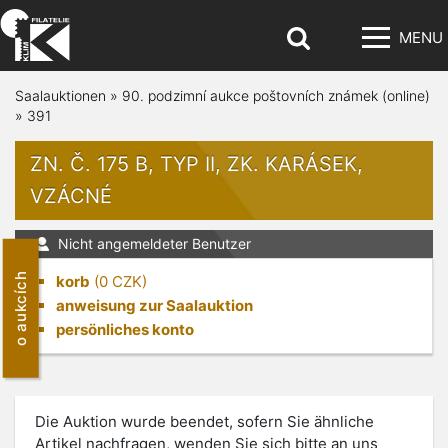
MENU
Saalauktionen
»
90. podzimní aukce poštovních známek (online)
»
391
ZN. Č. 175 B, TYP II, ZK. KARÁSEK,
VZÁCNÉ
Nicht angemeldeter Benutzer
o aukcích
korb
(
0
CZK)
anweisung zur Saalauktion
persönliches konto
Die Auktion wurde beendet, sofern Sie ähnliche
Artikel nachfragen, wenden Sie sich bitte an uns