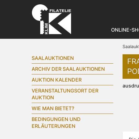
ONLINE-SH
Saalauk
SAALAUKTIONEN
FR
ARCHIV DER SAALAUKTIONEN
POD
AUKTION KALENDER
ausdr
VERANSTALTUNGSORT DER
AUKTION
WIE MAN BIETET?
BEDINGUNGEN UND
ERLÄUTERUNGEN