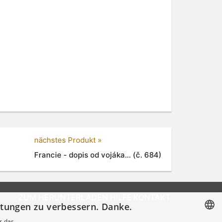
nächstes Produkt »
Francie - dopis od vojáka... (č. 684)
ZUM HERUNTERLADEN
HILFE
KONTAKT
istungen zu verbessern. Danke.
r das