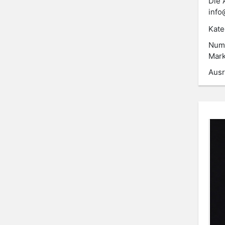
Die 
info
Kate
Num
Mar
Ausr