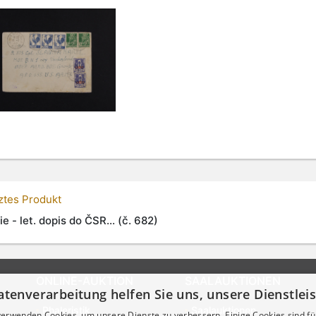
tztes Produkt
ie - let. dopis do ČSR... (č. 682)
ONLINE-AUKTION
SAALAUKTIONEN
atenverarbeitung helfen Sie uns, unsere Dienstle
Phaleristik
Saalauktionen
verwenden Cookies, um unsere Dienste zu verbessern. Einige Cookies sind fü