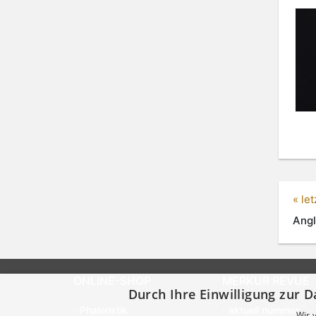
« le
Angl
ONLINE-SHOP
MERKUR REVUE
Durch Ihre Einwilligung zur D
Phaleristik
aktuell nummer
Wir 