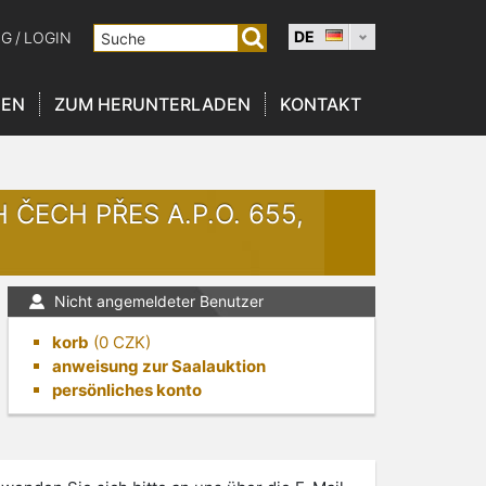
DE
NG
/
LOGIN
NEN
ZUM HERUNTERLADEN
KONTAKT
 ČECH PŘES A.P.O. 655,
Nicht angemeldeter Benutzer
korb
(
0
CZK)
anweisung zur Saalauktion
persönliches konto