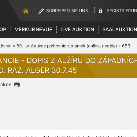
SCHREIBEN SIE UNS
REGISTRIERU
OP
MERKUR REVUE
LIVE AUKTION
SAALAUKTIO
tionen
»
89. jarní aukce poštovních známek (online, neděle)
»
683
ANCIE - DOPIS Z ALŽÍRU DO ZÁPADNÍCH
. RAZ. ALGER 30.7.45
ucken