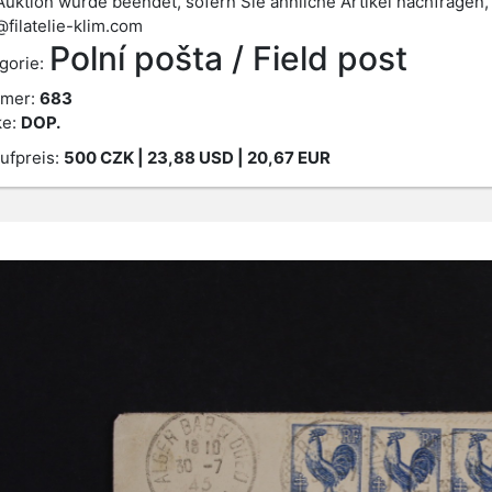
Auktion wurde beendet, sofern Sie ähnliche Artikel nachfragen,
@filatelie-klim.com
Polní pošta / Field post
gorie:
mer:
683
ke:
DOP.
ufpreis:
500
CZK
| 23,88 USD | 20,67 EUR